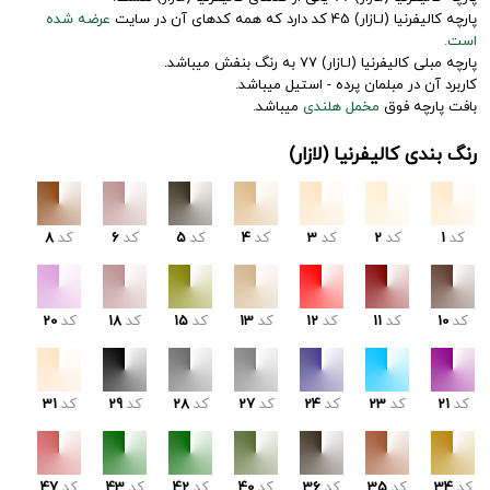
پارچه کالیفرنیا (لـازار) 45 کد دارد که همه کدهای آن در سایت
عرضه شده
است.
پارچه مبلی کالیفرنیا (لـازار) 77 به رنگ بنفش میباشد.
کاربرد آن در مبلمان پرده - استیل میباشد.
بافت پارچه فوق
مخمل هلندی
میباشد.
رنگ بندی کالیفرنیا (لازار)
کد
1
کد
2
کد
3
کد
4
کد
5
کد
6
کد
8
کد
10
کد
11
کد
12
کد
13
کد
15
کد
18
کد
20
کد
21
کد
23
کد
24
کد
27
کد
28
کد
29
کد
31
کد
34
کد
35
کد
36
کد
40
کد
42
کد
43
کد
47