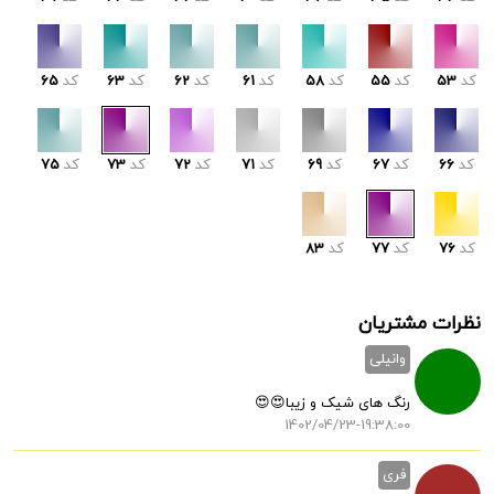
کد
53
کد
55
کد
58
کد
61
کد
62
کد
63
کد
65
کد
66
کد
67
کد
69
کد
71
کد
72
کد
73
کد
75
کد
76
کد
77
کد
83
نظرات مشتریان
وانیلی
رنگ های شیک و زیبا😍😍
1402/04/23-19:38:00
فری