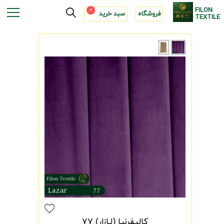
FILON
0
فروشگاه
سبد خرید
TEXTILE
کالیفرنیا (لـازار) 77