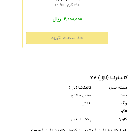
290 گرم (2.9m)
12,000,000 ریال
کالیفرنیا (لازار) 77
دسته بندی
کالیفرنیا (لازار)
بافت
مخمل هلندی
رنگ
بنفش
الگو
کاربرد
پرده - استیل
پارچه کالیفرنیا (لـازار) 77 یکی از کدهای کالیفرنیا (لـازار) هست.