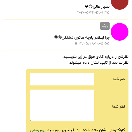
بسیار عالی😍❤️
1402/05/24-16:06:45
بابک
چرا اینقدر پارچه هاتون قشنگن🤩🤩
1402/05/28-10:05:55
نظرتان را درباره کالای فوق در زیر بنویسید.
نظرات بعد از تایید نشان داده میشوند.
نام شما
نظر شما
کاراکترهای نشان داده شده را در فیلد زیر بنویسید.
بروزرسانی