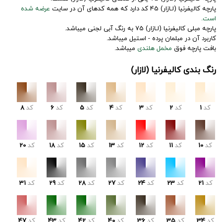
پارچه کالیفرنیا (لـازار) 45 کد دارد که همه کدهای آن در سایت
عرضه شده
است.
پارچه مبلی کالیفرنیا (لـازار) 75 به رنگ آبی لجنی میباشد.
کاربرد آن در مبلمان پرده - استیل میباشد.
بافت پارچه فوق
مخمل هلندی
میباشد.
رنگ بندی کالیفرنیا (لازار)
کد
1
کد
2
کد
3
کد
4
کد
5
کد
6
کد
8
کد
10
کد
11
کد
12
کد
13
کد
15
کد
18
کد
20
کد
21
کد
23
کد
24
کد
27
کد
28
کد
29
کد
31
کد
34
کد
35
کد
36
کد
40
کد
42
کد
43
کد
47