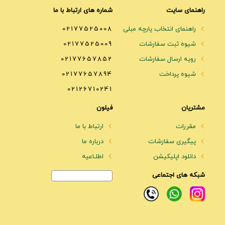
راهنمای سایت
شماره های ارتباط با ما
راهنمای انتخاب پارچه مبلی
02177525008
شیوه ثبت سفارشات
02177525009
رویه ارسال سفارشات
02177657852
شیوه پرداخت
02177657894
02126710241
مشتریان
فیلون
مقررات
ارتباط با ما
پیگیری سفارشات
درباره ما
دانلود اپلیکیشن
اطلـاعیه
شبکه های اجتماعی