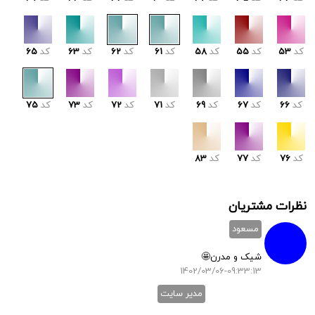
کد
53
کد
55
کد
58
کد
61
کد
62
کد
63
کد
65
کد
66
کد
67
کد
69
کد
71
کد
72
کد
73
کد
75
کد
76
کد
77
کد
83
نظرات مشتریان
مسعود
شیک و مدرن🤩
1402/03/06-09:33:13
مدیر سایت