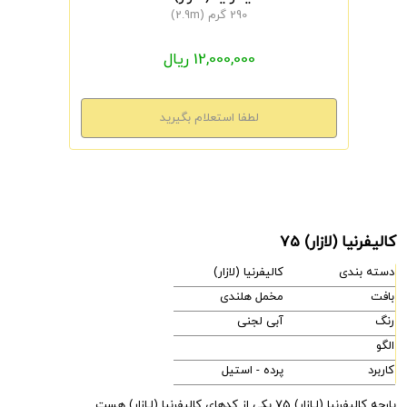
290 گرم (2.9m)
12,000,000 ریال
کالیفرنیا (لازار) 75
دسته بندی
کالیفرنیا (لازار)
بافت
مخمل هلندی
رنگ
آبی لجنی
الگو
کاربرد
پرده - استیل
پارچه کالیفرنیا (لـازار) 75 یکی از کدهای کالیفرنیا (لـازار) هست.