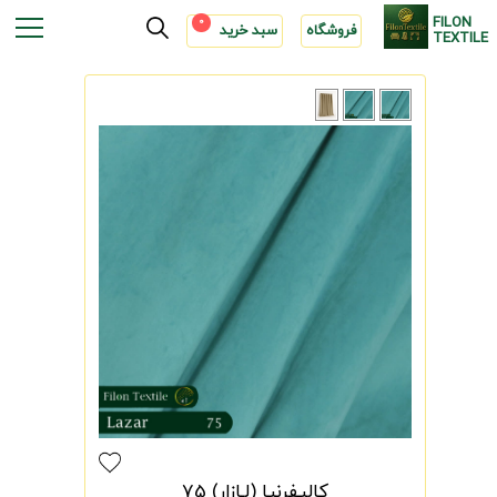
FILON
0
فروشگاه
سبد خرید
TEXTILE
کالیفرنیا (لـازار) 75