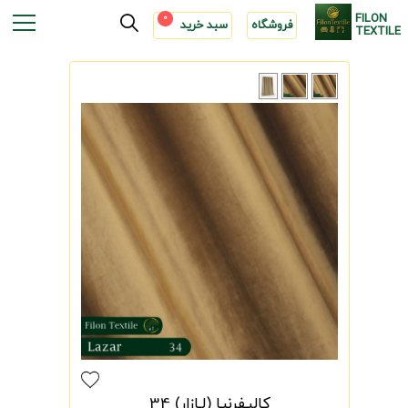
FILON
0
فروشگاه
سبد خرید
TEXTILE
کالیفرنیا (لـازار) 34