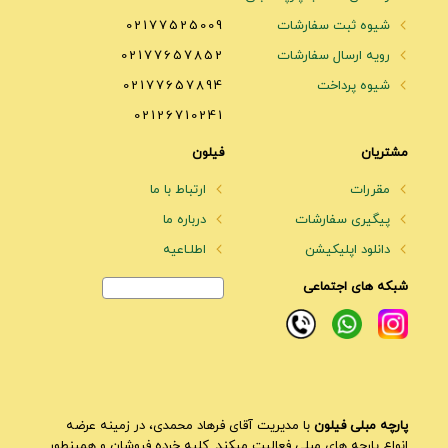
شیوه ثبت سفارشات
02177525009
رویه ارسال سفارشات
02177657852
شیوه پرداخت
02177657894
02126710241
مشتریان
فیلون
مقررات
ارتباط با ما
پیگیری سفارشات
درباره ما
دانلود اپلیکیشن
اطلـاعیه
شبکه های اجتماعی
پارچه مبلی فیلون
با مدیریت آقای فرهاد محمدی، در زمینه عرضه
انواع پارچه های مبلی فعالیت میکند. کلیه خرده فروشان و همینطور