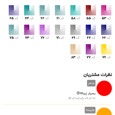
کد
53
کد
55
کد
58
کد
61
کد
62
کد
63
کد
65
کد
66
کد
67
کد
69
کد
71
کد
72
کد
73
کد
75
کد
76
کد
77
کد
83
نظرات مشتریان
سحر
بسیار زیباااا😍
1402/01/05-09:02:21
ملیحه