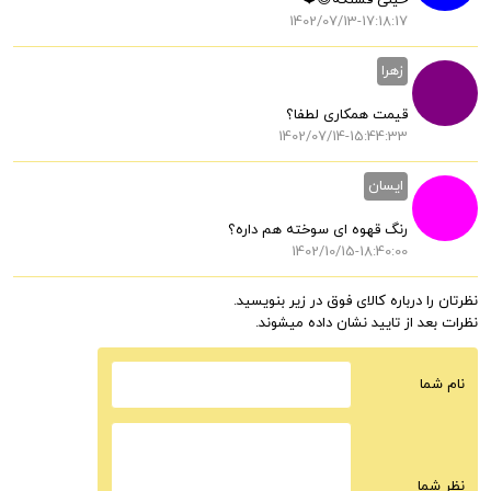
خیلی قشنگه😍❤️
1402/07/13-17:18:17
زهرا
قیمت همکاری لطفا؟
1402/07/14-15:44:33
ایسان
رنگ قهوه ای سوخته هم داره؟
1402/10/15-18:40:00
نظرتان را درباره کالای فوق در زیر بنویسید.
نظرات بعد از تایید نشان داده میشوند.
نام شما
نظر شما