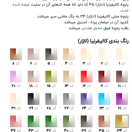
پارچه کالیفرنیا (لـازار) 45 کد دارد که همه کدهای آن در سایت
عرضه شده
است.
پارچه مبلی کالیفرنیا (لـازار) 34 به رنگ ماشی سیر میباشد.
کاربرد آن در مبلمان پرده - استیل میباشد.
بافت پارچه فوق
مخمل هلندی
میباشد.
رنگ بندی کالیفرنیا (لازار)
کد
1
کد
2
کد
3
کد
4
کد
5
کد
6
کد
8
کد
10
کد
11
کد
12
کد
13
کد
15
کد
18
کد
20
کد
21
کد
23
کد
24
کد
27
کد
28
کد
29
کد
31
کد
34
کد
35
کد
36
کد
40
کد
42
کد
43
کد
47