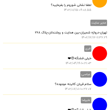
لطفا نشانی شوروم را بفرمایید؟
1402/01/15-09:08:55
مدیر سایت
تهران-دروازه شمیران-بین هدایت و روشندلان-پلاک 268
1402/12/12-11:36:29
فری
خیلی قشنگه😍❤️
1402/04/19-10:21:03
عباسی
سلام قربان کالیته موجوده؟
1402/07/01-10:27:07
علیرضا