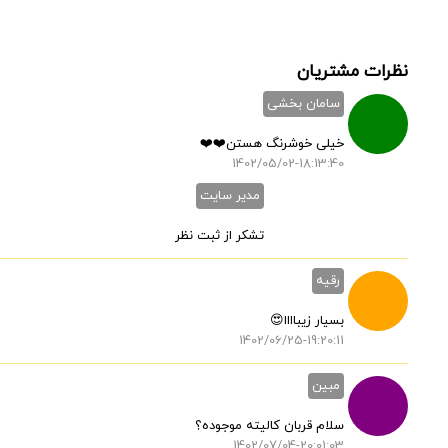
نظرات مشتریان
سامان بخشی
خیلی خوشرنگ هستن❤️❤️
1402/05/02-18:13:40
مدیر سایت
تشکر از ثبت نظر
رقیه
بسیار زیباااا😍
1402/06/25-19:20:11
مبین
سلام قربان کالیته موجوده؟
1402/07/04-20:01:03