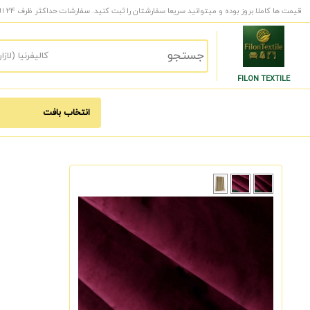
قیمت ها کاملا بروز بوده و میتوانید سریعا سفارشتان را ثبت کنید. سفارشات حداکثر ظرف 24 الی 48 ساعت کاری به دست شما میرسد.
FILON TEXTILE