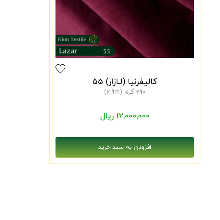
کالیفرنیا (لـازار) 55
290 گرم (2.9m)
12,000,000 ریال