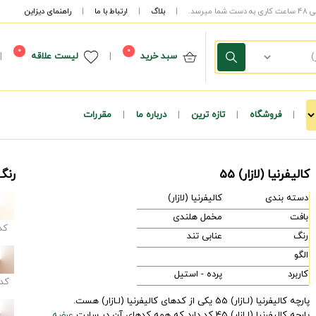
|
بلاگ
|
ارتباط با ما
|
راهنمای دیزاین
0
0
سبد خرید
|
لیست علاقه
|
|
فروشگاه
|
تازه ترین
|
درباره ما
|
مقررات
کالیفرنیا (لازار) 55
رنگ 
دسته بندی
کالیفرنیا (لازار)
بافت
مخمل هلندی
کد
رنگ
عنابی تند
الگو
کاربرد
پرده - استیل
کد
پارچه کالیفرنیا (لـازار) 55 یکی از کدهای کالیفرنیا (لـازار) هست.
پارچه کالیفرنیا (لـازار) 45 کد دارد که همه کدهای آن در سایت
عرضه