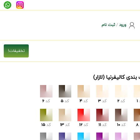
ورود
/
ثبت نام
بندی کالیفرنیا (لازار)
1
کد
2
کد
3
کد
4
کد
5
کد
6
8
کد
10
کد
11
کد
12
کد
13
کد
15