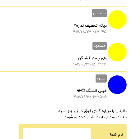
حسینی
دیگه تخفیف نداره؟
1402/08/03-21:41:45
مسعود
وای چقدر قشنگن
1402/09/22-15:03:24
مبین
خیلی قشنگه😍❤️
1402/09/28-12:25:09
نظرتان را درباره کالای فوق در زیر بنویسید.
نظرات بعد از تایید نشان داده میشوند.
نام شما