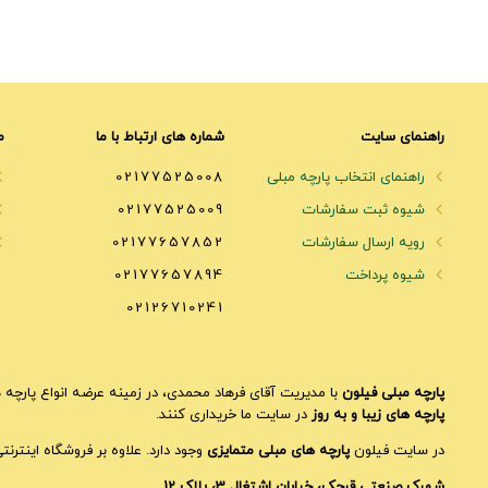
راهنمای سایت
شماره های ارتباط با ما
م
راهنمای انتخاب پارچه مبلی
02177525008
شیوه ثبت سفارشات
02177525009
رویه ارسال سفارشات
02177657852
شیوه پرداخت
02177657894
02126710241
پارچه مبلی فیلون
با مدیریت آقای فرهاد محمدی، در زمینه عرضه انواع پارچه ه
پارچه های زیبا و به روز
در سایت ما خریداری کنند.
در سایت فیلون
پارچه های مبلی متمایزی
وجود دارد. علاوه بر فروشگاه اینترن
شهرک صنعتی قرچک، خیابان اشتغال 3، پلاک 12