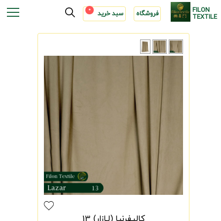
FILON
0
فروشگاه
سبد خرید
TEXTILE
کالیفرنیا (لـازار) 13