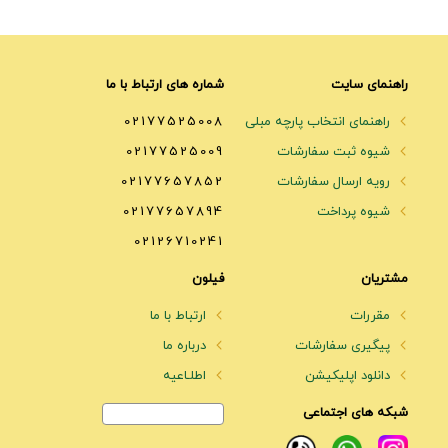
راهنمای سایت
شماره های ارتباط با ما
راهنمای انتخاب پارچه مبلی
02177525008
شیوه ثبت سفارشات
02177525009
رویه ارسال سفارشات
02177657852
شیوه پرداخت
02177657894
02126710241
مشتریان
فیلون
مقررات
ارتباط با ما
پیگیری سفارشات
درباره ما
دانلود اپلیکیشن
اطلـاعیه
شبکه های اجتماعی