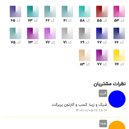
کد
53
کد
55
کد
58
کد
61
کد
62
کد
63
کد
65
کد
66
کد
67
کد
69
کد
71
کد
72
کد
73
کد
75
کد
76
کد
77
کد
83
نظرات مشتریان
فری
شیک و زیبا. کسب و کارتون پربرکت
1402/01/05-17:28:17
هما