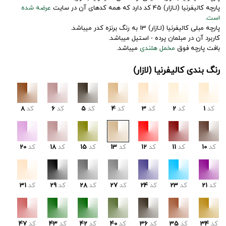
پارچه کالیفرنیا (لـازار) 45 کد دارد که همه کدهای آن در سایت
عرضه شده
است.
پارچه مبلی کالیفرنیا (لـازار) 13 به رنگ برنزه کدر میباشد.
کاربرد آن در مبلمان پرده - استیل میباشد.
بافت پارچه فوق
مخمل هلندی
میباشد.
رنگ بندی کالیفرنیا (لازار)
کد
1
کد
2
کد
3
کد
4
کد
5
کد
6
کد
8
کد
10
کد
11
کد
12
کد
13
کد
15
کد
18
کد
20
کد
21
کد
23
کد
24
کد
27
کد
28
کد
29
کد
31
کد
34
کد
35
کد
36
کد
40
کد
42
کد
43
کد
47