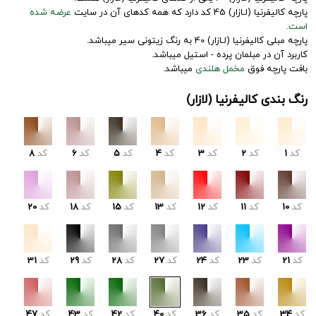
پارچه کالیفرنیا (لـازار) 45 کد دارد که همه کدهای آن در سایت
عرضه شده
است.
پارچه مبلی کالیفرنیا (لـازار) 40 به رنگ زیتونی سیر میباشد.
کاربرد آن در مبلمان پرده - استیل میباشد.
بافت پارچه فوق
مخمل هلندی
میباشد.
رنگ بندی کالیفرنیا (لازار)
کد
1
کد
2
کد
3
کد
4
کد
5
کد
6
کد
8
کد
10
کد
11
کد
12
کد
13
کد
15
کد
18
کد
20
کد
21
کد
23
کد
24
کد
27
کد
28
کد
29
کد
31
کد
34
کد
35
کد
36
کد
40
کد
42
کد
43
کد
47