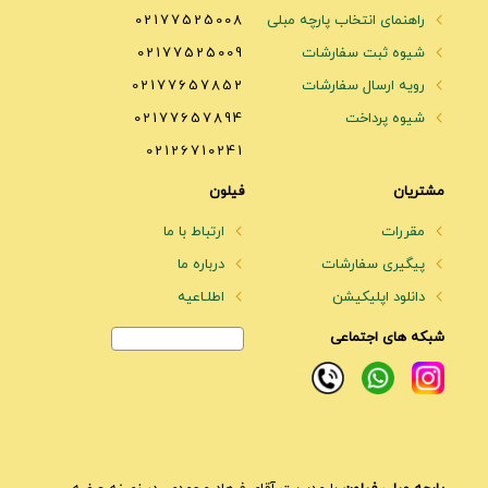
راهنمای انتخاب پارچه مبلی
02177525008
شیوه ثبت سفارشات
02177525009
رویه ارسال سفارشات
02177657852
شیوه پرداخت
02177657894
02126710241
مشتریان
فیلون
مقررات
ارتباط با ما
پیگیری سفارشات
درباره ما
دانلود اپلیکیشن
اطلـاعیه
شبکه های اجتماعی