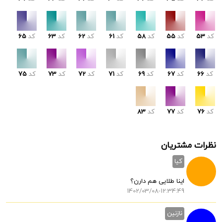
کد
53
کد
55
کد
58
کد
61
کد
62
کد
63
کد
65
کد
66
کد
67
کد
69
کد
71
کد
72
کد
73
کد
75
کد
76
کد
77
کد
83
نظرات مشتریان
کیا
اینا طلایی هم دارن؟
1402/03/08-12:34:49
نازنین