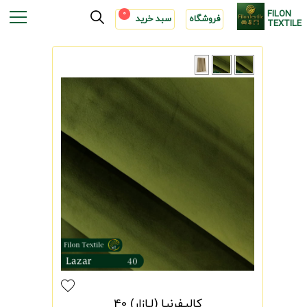
FILON
0
فروشگاه
سبد خرید
TEXTILE
کالیفرنیا (لـازار) 40