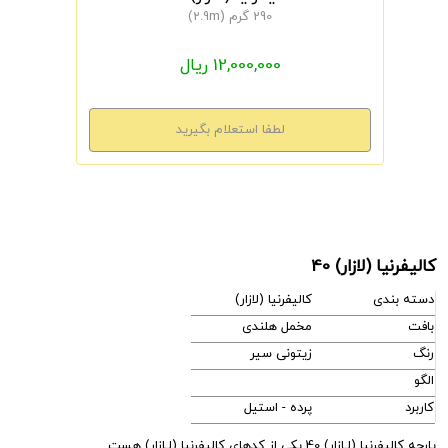
290 گرم (2.9m)
12,000,000 ریال
کالیفرنیا (لازار) 40
دسته بندی
کالیفرنیا (لازار)
بافت
مخمل هلندی
رنگ
زیتونی سیر
الگو
کاربرد
پرده - استیل
پارچه کالیفرنیا (لـازار) 40 یکی از کدهای کالیفرنیا (لـازار) هست.