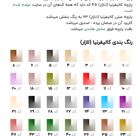
پارچه کالیفرنیا (لـازار) 45 کد دارد که همه کدهای آن در سایت
عرضه شده
است.
پارچه مبلی کالیفرنیا (لـازار) 73 به رنگ بنفش میباشد.
کاربرد آن در مبلمان پرده - استیل میباشد.
بافت پارچه فوق
مخمل هلندی
میباشد.
رنگ بندی کالیفرنیا (لازار)
کد
1
کد
2
کد
3
کد
4
کد
5
کد
6
کد
8
کد
10
کد
11
کد
12
کد
13
کد
15
کد
18
کد
20
کد
21
کد
23
کد
24
کد
27
کد
28
کد
29
کد
31
کد
34
کد
35
کد
36
کد
40
کد
42
کد
43
کد
47