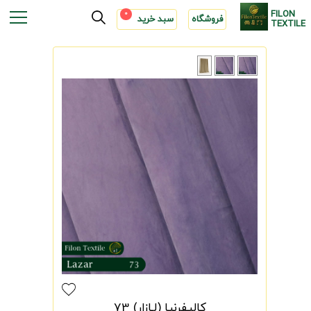
FILON
0
فروشگاه
سبد خرید
TEXTILE
کالیفرنیا (لـازار) 73