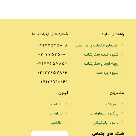
راهنمای سایت
شماره های ارتباط با ما
راهنمای انتخاب پارچه مبلی
02177525008
شیوه ثبت سفارشات
02177525009
رویه ارسال سفارشات
02177657852
شیوه پرداخت
02177657894
02126710241
مشتریان
فیلون
مقررات
ارتباط با ما
پیگیری سفارشات
درباره ما
دانلود اپلیکیشن
اطلـاعیه
شبکه های اجتماعی