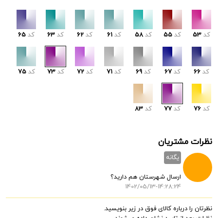
کد
53
کد
55
کد
58
کد
61
کد
62
کد
63
کد
65
کد
66
کد
67
کد
69
کد
71
کد
72
کد
73
کد
75
کد
76
کد
77
کد
83
نظرات مشتریان
یگانه
ارسال شهرستان هم دارید؟
1402/05/13-14:28:24
نظرتان را درباره کالای فوق در زیر بنویسید.