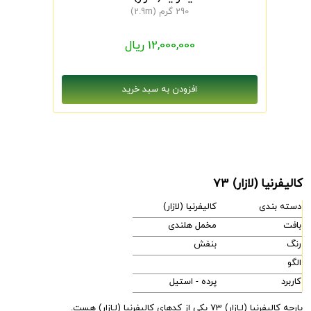
290 گرم (2.9m)
12,000,000 ریال
کالیفرنیا (لازار) 73
دسته بندی
کالیفرنیا (لازار)
بافت
مخمل هلندی
رنگ
بنفش
الگو
کاربرد
پرده - استیل
پارچه کالیفرنیا (لـازار) 73 یکی از کدهای کالیفرنیا (لـازار) هست.