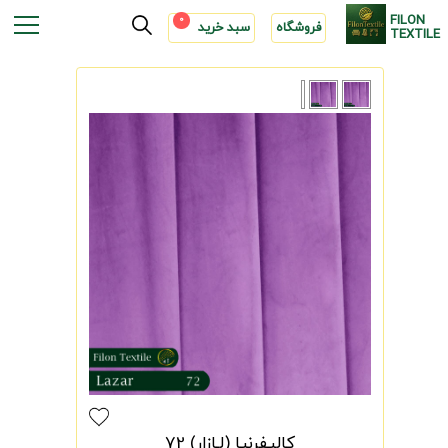
FILON
0
فروشگاه
سبد خرید
TEXTILE
کالیفرنیا (لـازار) 72