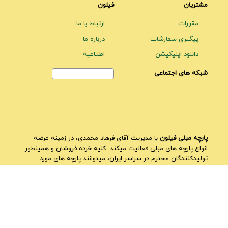
مشتریان
فیلون
مقررات
ارتباط با ما
پیگیری سفارشات
درباره ما
دانلود اپلیکیشن
اطلـاعیه
شبکه های اجتماعی
پارچه مبلی فیلون
با مدیریت آقای فرهاد محمدی، در زمینه عرضه
انواع پارچه های مبلی فعالیت میکند. کلیه خرده فروشان و همینطور
تولیدکنندگان محترم در سراسر ایران، میتوانند پارچه های مورد
نیازشان را از میان طیف گسترده ای از
پارچه های زیبا و به روز
در
سایت ما خریداری کنند.
در سایت فیلون
پارچه های مبلی متمایزی
وجود دارد. علاوه بر فروشگاه
اینترنتی، فروشگاه حضوری نیز برای بازدید وجود دارد. در سایت
میتوانید در قسمت دسته بندی پارچه های مبلی و پرده ای را مشاهده
نمایید.