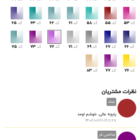
کد
53
کد
55
کد
58
کد
61
کد
62
کد
63
کد
65
کد
66
کد
67
کد
69
کد
71
کد
72
کد
73
کد
75
کد
76
کد
77
کد
83
نظرات مشتریان
عماد
پارچه عالی. خوشم اومد
1402/01/21-19:11:28
صالحی فر