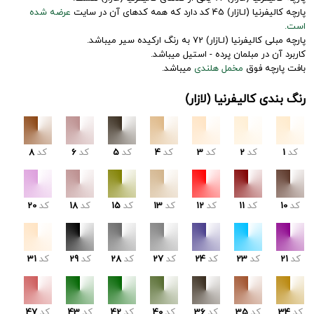
پارچه کالیفرنیا (لـازار) 45 کد دارد که همه کدهای آن در سایت
عرضه شده
است.
پارچه مبلی کالیفرنیا (لـازار) 72 به رنگ ارکیده سیر میباشد.
کاربرد آن در مبلمان پرده - استیل میباشد.
بافت پارچه فوق
مخمل هلندی
میباشد.
رنگ بندی کالیفرنیا (لازار)
کد
1
کد
2
کد
3
کد
4
کد
5
کد
6
کد
8
کد
10
کد
11
کد
12
کد
13
کد
15
کد
18
کد
20
کد
21
کد
23
کد
24
کد
27
کد
28
کد
29
کد
31
کد
34
کد
35
کد
36
کد
40
کد
42
کد
43
کد
47