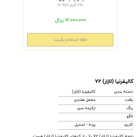
290 گرم (2.9m)
12,000,000 ریال
کالیفرنیا (لازار) 72
دسته بندی
کالیفرنیا (لازار)
بافت
مخمل هلندی
رنگ
ارکیده سیر
الگو
کاربرد
پرده - استیل
پارچه کالیفرنیا (لـازار) 72 یکی از کدهای کالیفرنیا (لـازار) هست.