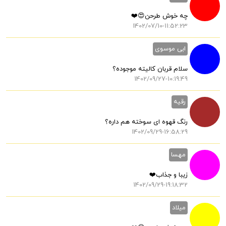
چه خوش طرحن😍❤️
1402/07/10-11:52:23
ابی موسوی
سلام قربان کالیته موجوده؟
1402/09/27-10:19:49
رقیه
رنگ قهوه ای سوخته هم داره؟
1402/09/29-16:58:29
مهسا
زیبا و جذاب❤️
1402/09/29-19:18:32
میلاد