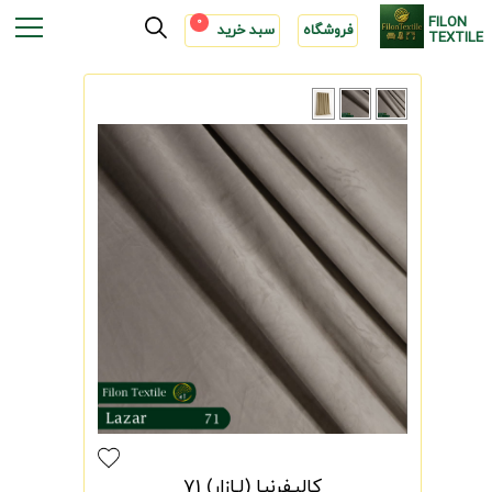
FILON
0
فروشگاه
سبد خرید
TEXTILE
کالیفرنیا (لـازار) 71