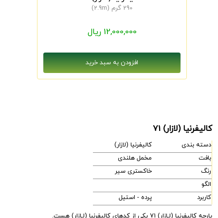
290 گرم (2.9m)
12,000,000 ریال
کالیفرنیا (لازار) 71
دسته بندی
کالیفرنیا (لازار)
بافت
مخمل هلندی
رنگ
خاکستری سیر
الگو
کاربرد
پرده - استیل
پارچه کالیفرنیا (لـازار) 71 یکی از کدهای کالیفرنیا (لـازار) هست.