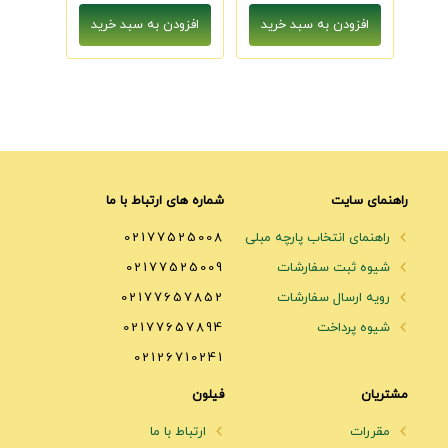
راهنمای سایت
شماره های ارتباط با ما
راهنمای انتخاب پارچه مبلی
02177525008
شیوه ثبت سفارشات
02177525009
رویه ارسال سفارشات
02177657852
شیوه پرداخت
02177657894
02126710241
مشتریان
فیلون
مقررات
ارتباط با ما