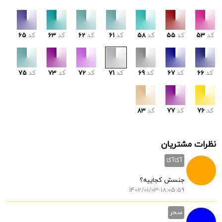
کد
53
کد
55
کد
58
کد
61
کد
62
کد
63
کد
65
کد
66
کد
67
کد
69
کد
71
کد
72
کد
73
کد
75
کد
76
کد
77
کد
83
نظرات مشتریان
آکاآکا
جنسش کجاییه؟
1402/01/03-18:05:59
سحر