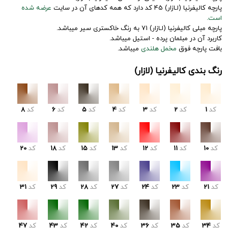
پارچه کالیفرنیا (لـازار) 45 کد دارد که همه کدهای آن در سایت
عرضه شده
است.
پارچه مبلی کالیفرنیا (لـازار) 71 به رنگ خاکستری سیر میباشد.
کاربرد آن در مبلمان پرده - استیل میباشد.
بافت پارچه فوق
مخمل هلندی
میباشد.
رنگ بندی کالیفرنیا (لازار)
کد
1
کد
2
کد
3
کد
4
کد
5
کد
6
کد
8
کد
10
کد
11
کد
12
کد
13
کد
15
کد
18
کد
20
کد
21
کد
23
کد
24
کد
27
کد
28
کد
29
کد
31
کد
34
کد
35
کد
36
کد
40
کد
42
کد
43
کد
47