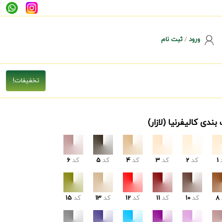
ورود
/
ثبت نام
بندی کالیفرنیا (لازار)
1
کد
2
کد
3
کد
4
کد
5
کد
6
8
کد
10
کد
11
کد
12
کد
13
کد
15