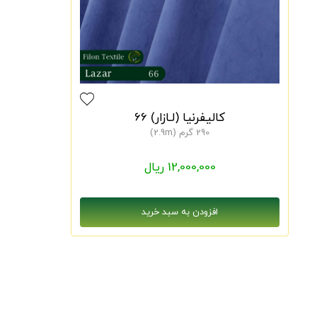
کالیفرنیا (لـازار) 66
290 گرم (2.9m)
12,000,000 ریال