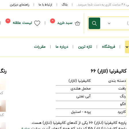
|
بلاگ
|
ارتباط با ما
|
راهنمای دیزاین
0
0
سبد خرید
|
لیست علاقه
|
|
فروشگاه
|
تازه ترین
|
درباره ما
|
مقررات
کالیفرنیا (لازار) 66
رنگ 
دسته بندی
کالیفرنیا (لازار)
بافت
مخمل هلندی
کد
رنگ
آبی نفتی
الگو
کاربرد
پرده - استیل
کد
پارچه کالیفرنیا (لـازار) 66 یکی از کدهای کالیفرنیا (لـازار) هست.
پارچه کالیفرنیا (لـازار) 45 کد دارد که همه کدهای آن در سایت
عرضه