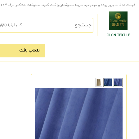
قیمت ها کاملا بروز بوده و میتوانید سریعا سفارشتان را ثبت کنید. سفارشات حداکثر ظرف 24 الی 48 ساعت کاری به دست شما میرسد.
FILON TEXTILE