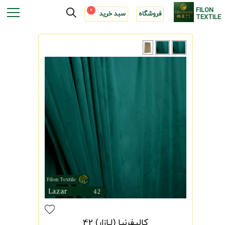
FILON
0
فروشگاه
سبد خرید
TEXTILE
کالیفرنیا (لـازار) 42