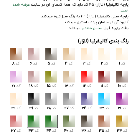
پارچه کالیفرنیا (لـازار) 45 کد دارد که همه کدهای آن در سایت
عرضه شده
است.
پارچه مبلی کالیفرنیا (لـازار) 42 به رنگ سبز تیره میباشد.
کاربرد آن در مبلمان پرده - استیل میباشد.
بافت پارچه فوق
مخمل هلندی
میباشد.
رنگ بندی کالیفرنیا (لازار)
کد
1
کد
2
کد
3
کد
4
کد
5
کد
6
کد
8
کد
10
کد
11
کد
12
کد
13
کد
15
کد
18
کد
20
کد
21
کد
23
کد
24
کد
27
کد
28
کد
29
کد
31
کد
34
کد
35
کد
36
کد
40
کد
42
کد
43
کد
47