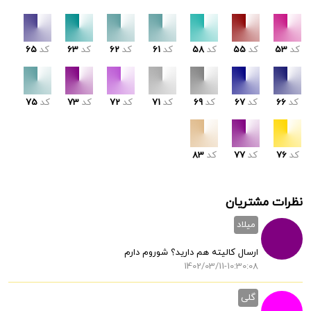
کد
53
کد
55
کد
58
کد
61
کد
62
کد
63
کد
65
کد
66
کد
67
کد
69
کد
71
کد
72
کد
73
کد
75
کد
76
کد
77
کد
83
نظرات مشتریان
میلاد
ارسال کالیته هم دارید؟ شوروم دارم
1402/03/11-10:30:08
گلی