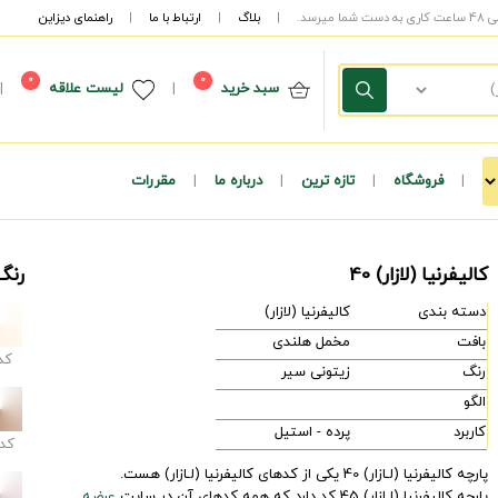
|
بلاگ
|
ارتباط با ما
|
راهنمای دیزاین
0
0
سبد خرید
|
لیست علاقه
|
|
فروشگاه
|
تازه ترین
|
درباره ما
|
مقررات
کالیفرنیا (لازار) 40
رنگ 
دسته بندی
کالیفرنیا (لازار)
بافت
مخمل هلندی
کد
رنگ
زیتونی سیر
الگو
کاربرد
پرده - استیل
کد
پارچه کالیفرنیا (لـازار) 40 یکی از کدهای کالیفرنیا (لـازار) هست.
پارچه کالیفرنیا (لـازار) 45 کد دارد که همه کدهای آن در سایت
عرضه