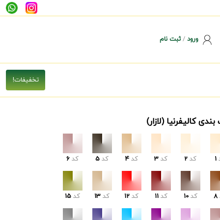
ورود
/
ثبت نام
بندی کالیفرنیا (لازار)
1
کد
2
کد
3
کد
4
کد
5
کد
6
8
کد
10
کد
11
کد
12
کد
13
کد
15