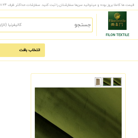
قیمت ها کاملا بروز بوده و میتوانید سریعا سفارشتان را ثبت کنید. سفارشات حداکثر ظرف 24 الی 48 ساعت کاری به دست شما میرسد.
FILON TEXTILE