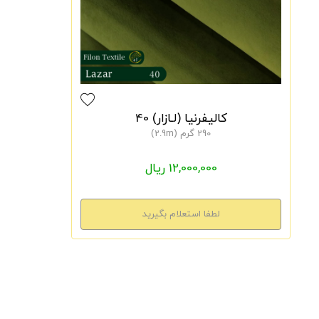
کالیفرنیا (لـازار) 40
290 گرم (2.9m)
12,000,000 ریال