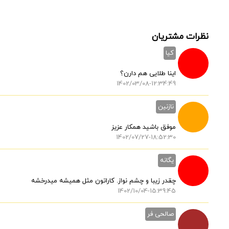
نظرات مشتریان
کیا
اینا طلایی هم دارن؟
1402/03/08-12:34:49
نازنین
موفق باشید همکار عزیز
1402/07/27-18:52:30
یگانه
چقدر زیبا و چشم نواز. کاراتون مثل همیشه میدرخشه
1402/10/04-15:39:45
صالحی فر