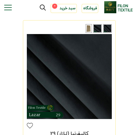
FILON
0
فروشگاه
سبد خرید
TEXTILE
کالیفرنیا (لـازار) 29