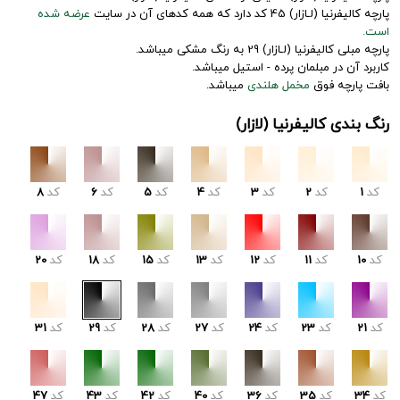
پارچه کالیفرنیا (لـازار) 45 کد دارد که همه کدهای آن در سایت
عرضه شده
است.
پارچه مبلی کالیفرنیا (لـازار) 29 به رنگ مشکی میباشد.
کاربرد آن در مبلمان پرده - استیل میباشد.
بافت پارچه فوق
مخمل هلندی
میباشد.
رنگ بندی کالیفرنیا (لازار)
کد
1
کد
2
کد
3
کد
4
کد
5
کد
6
کد
8
کد
10
کد
11
کد
12
کد
13
کد
15
کد
18
کد
20
کد
21
کد
23
کد
24
کد
27
کد
28
کد
29
کد
31
کد
34
کد
35
کد
36
کد
40
کد
42
کد
43
کد
47