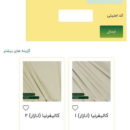
كد امنيتى
گزینه های بیشتر
کالیفرنیا (لـازار) 1
کالیفرنیا (لـازار) 2