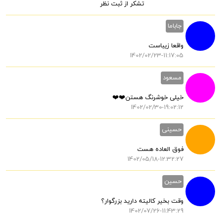
تشکر از ثبت نظر
جاباما
واقعا زیباست
1402/02/23-11:17:05
مسعود
خیلی خوشرنگ هستن❤️❤️
1402/02/30-19:02:12
حسینی
فوق العاده هست
1402/05/18-12:32:27
حسین
وقت بخیر کالیته دارید بزرگوار؟
1402/07/26-11:43:29