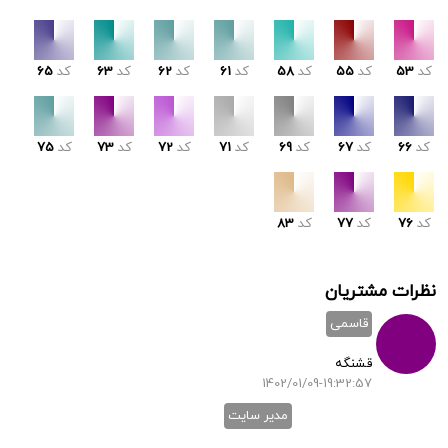
کد
53
کد
55
کد
58
کد
61
کد
62
کد
63
کد
65
کد
66
کد
67
کد
69
کد
71
کد
72
کد
73
کد
75
کد
76
کد
77
کد
83
نظرات مشتریان
قاسمی
قشنگه
1402/01/09-19:32:57
مدیر سایت