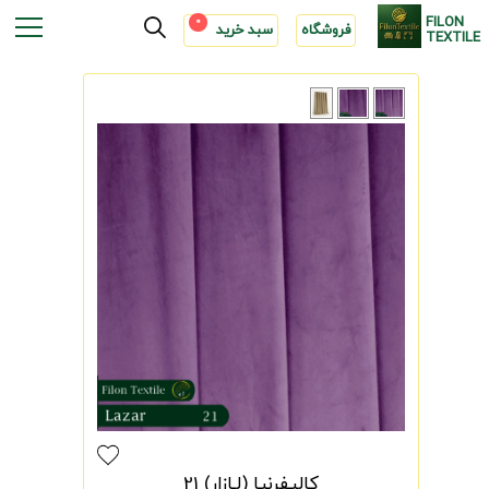
FILON
0
فروشگاه
سبد خرید
TEXTILE
کالیفرنیا (لـازار) 21