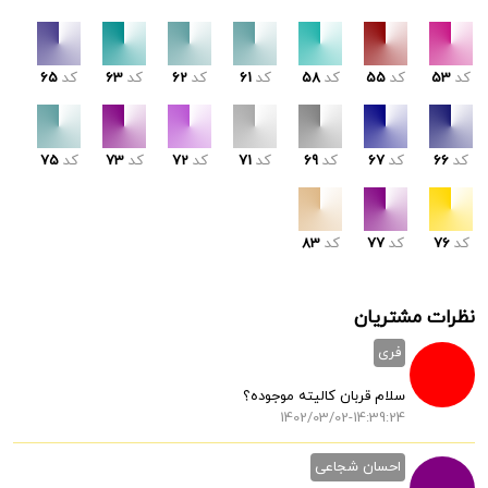
کد
53
کد
55
کد
58
کد
61
کد
62
کد
63
کد
65
کد
66
کد
67
کد
69
کد
71
کد
72
کد
73
کد
75
کد
76
کد
77
کد
83
نظرات مشتریان
فری
سلام قربان کالیته موجوده؟
1402/03/02-14:39:24
احسان شجاعی