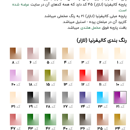
پارچه کالیفرنیا (لـازار) 45 کد دارد که همه کدهای آن در سایت
عرضه شده
است.
پارچه مبلی کالیفرنیا (لـازار) 21 به رنگ مخملی میباشد.
کاربرد آن در مبلمان پرده - استیل میباشد.
بافت پارچه فوق
مخمل هلندی
میباشد.
رنگ بندی کالیفرنیا (لازار)
کد
1
کد
2
کد
3
کد
4
کد
5
کد
6
کد
8
کد
10
کد
11
کد
12
کد
13
کد
15
کد
18
کد
20
کد
21
کد
23
کد
24
کد
27
کد
28
کد
29
کد
31
کد
34
کد
35
کد
36
کد
40
کد
42
کد
43
کد
47