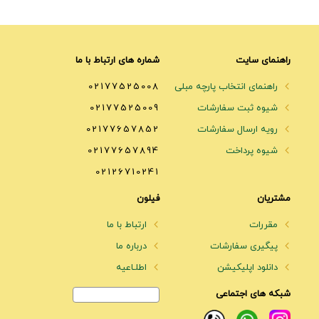
راهنمای سایت
شماره های ارتباط با ما
راهنمای انتخاب پارچه مبلی
02177525008
شیوه ثبت سفارشات
02177525009
رویه ارسال سفارشات
02177657852
شیوه پرداخت
02177657894
02126710241
مشتریان
فیلون
مقررات
ارتباط با ما
پیگیری سفارشات
درباره ما
دانلود اپلیکیشن
اطلـاعیه
شبکه های اجتماعی