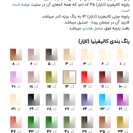
پارچه کالیفرنیا (لـازار) 45 کد دارد که همه کدهای آن در سایت
عرضه شده
است.
پارچه مبلی کالیفرنیا (لـازار) 13 به رنگ برنزه کدر میباشد.
کاربرد آن در مبلمان پرده - استیل میباشد.
بافت پارچه فوق
مخمل هلندی
میباشد.
رنگ بندی کالیفرنیا (لازار)
کد
1
کد
2
کد
3
کد
4
کد
5
کد
6
کد
8
کد
10
کد
11
کد
12
کد
13
کد
15
کد
18
کد
20
کد
21
کد
23
کد
24
کد
27
کد
28
کد
29
کد
31
کد
34
کد
35
کد
36
کد
40
کد
42
کد
43
کد
47