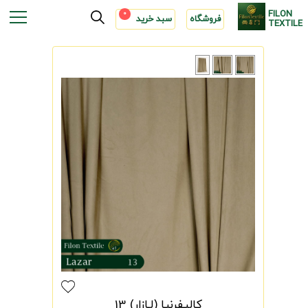
FILON
0
فروشگاه
سبد خرید
TEXTILE
کالیفرنیا (لـازار) 13