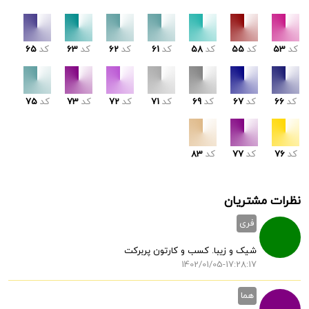
کد
53
کد
55
کد
58
کد
61
کد
62
کد
63
کد
65
کد
66
کد
67
کد
69
کد
71
کد
72
کد
73
کد
75
کد
76
کد
77
کد
83
نظرات مشتریان
فری
شیک و زیبا. کسب و کارتون پربرکت
1402/01/05-17:28:17
هما