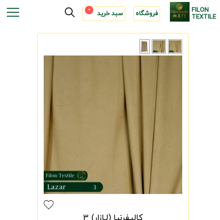
FILON
0
فروشگاه
سبد خرید
TEXTILE
کالیفرنیا (لـازار) 3