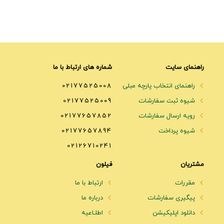
راهنمای سایت
شماره های ارتباط با ما
راهنمای انتخاب پارچه مبلی
02177525008
شیوه ثبت سفارشات
02177525009
رویه ارسال سفارشات
02177657852
شیوه پرداخت
02177657894
02126710241
مشتریان
فیلون
مقررات
ارتباط با ما
پیگیری سفارشات
درباره ما
دانلود اپلیکیشن
اطلـاعیه