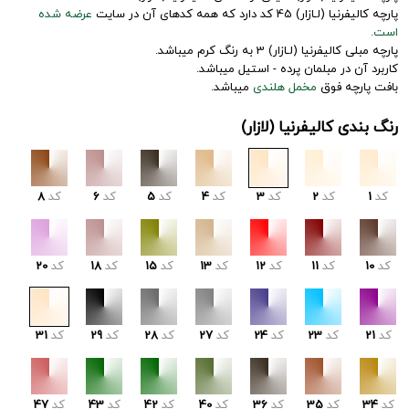
پارچه کالیفرنیا (لـازار) 45 کد دارد که همه کدهای آن در سایت
عرضه شده
است.
پارچه مبلی کالیفرنیا (لـازار) 3 به رنگ کرم میباشد.
کاربرد آن در مبلمان پرده - استیل میباشد.
بافت پارچه فوق
مخمل هلندی
میباشد.
رنگ بندی کالیفرنیا (لازار)
کد
1
کد
2
کد
3
کد
4
کد
5
کد
6
کد
8
کد
10
کد
11
کد
12
کد
13
کد
15
کد
18
کد
20
کد
21
کد
23
کد
24
کد
27
کد
28
کد
29
کد
31
کد
34
کد
35
کد
36
کد
40
کد
42
کد
43
کد
47