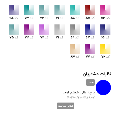
کد
53
کد
55
کد
58
کد
61
کد
62
کد
63
کد
65
کد
66
کد
67
کد
69
کد
71
کد
72
کد
73
کد
75
کد
76
کد
77
کد
83
نظرات مشتریان
سحر
پارچه عالی. خوشم اومد
1402/01/22-22:26:07
مدیر سایت