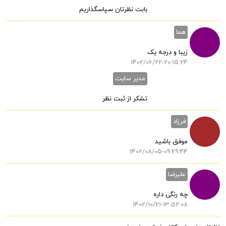
بابت نظرتان سپاسگذاریم
هما
زیبا و درجه یک
1402/06/22-20:15:24
مدیر سایت
تشکر از ثبت نظر
فرزاد
موفق باشید
1402/08/05-09:29:44
علیرضا
چه رنگی داره
1402/10/21-13:52:08