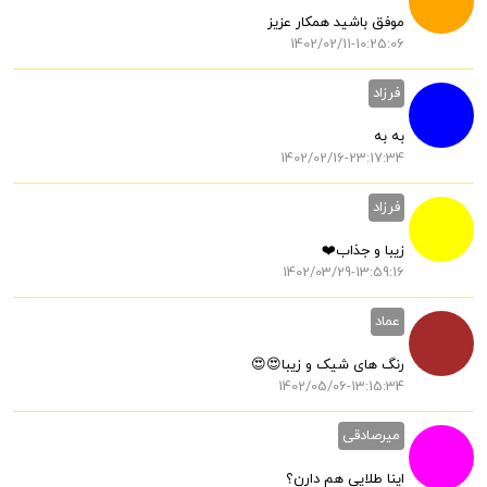
موفق باشید همکار عزیز
1402/02/11-10:25:06
فرزاد
به به
1402/02/16-23:17:34
فرزاد
زیبا و جذاب❤️
1402/03/29-13:59:16
عماد
رنگ های شیک و زیبا😍😍
1402/05/06-13:15:34
میرصادقی
اینا طلایی هم دارن؟