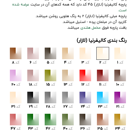
پارچه کالیفرنیا (لـازار) 45 کد دارد که همه کدهای آن در سایت
عرضه شده
است.
پارچه مبلی کالیفرنیا (لـازار) 2 به رنگ هلویی روشن میباشد.
کاربرد آن در مبلمان پرده - استیل میباشد.
بافت پارچه فوق
مخمل هلندی
میباشد.
رنگ بندی کالیفرنیا (لازار)
کد
1
کد
2
کد
3
کد
4
کد
5
کد
6
کد
8
کد
10
کد
11
کد
12
کد
13
کد
15
کد
18
کد
20
کد
21
کد
23
کد
24
کد
27
کد
28
کد
29
کد
31
کد
34
کد
35
کد
36
کد
40
کد
42
کد
43
کد
47