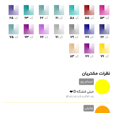
کد
53
کد
55
کد
58
کد
61
کد
62
کد
63
کد
65
کد
66
کد
67
کد
69
کد
71
کد
72
کد
73
کد
75
کد
76
کد
77
کد
83
نظرات مشتریان
حسام پور
خیلی قشنگه😍❤️
1402/02/09-10:43:08
وانیلی