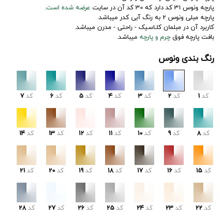
پارچه ونوس 31 کد دارد که 30 کد آن در سایت
عرضه شده است.
پارچه مبلی ونوس 2 به رنگ آبی کدر میباشد.
کاربرد آن در مبلمان کلـاسیک - راحتی - مدرن میباشد.
بافت پارچه فوق
چرم و پارچه
میباشد.
رنگ بندی ونوس
کد
1
کد
2
کد
3
کد
4
کد
5
کد
6
کد
7
کد
8
کد
9
کد
10
کد
11
کد
12
کد
13
کد
14
کد
15
کد
16
کد
17
کد
18
کد
19
کد
20
کد
21
کد
22
کد
23
کد
24
کد
25
کد
26
کد
27
کد
28