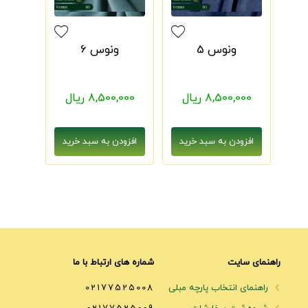
ونوس 5
ونوس 6
8,500,000 ریال
8,500,000 ریال
راهنمای سایت
شماره های ارتباط با ما
راهنمای انتخاب پارچه مبلی
02177525008