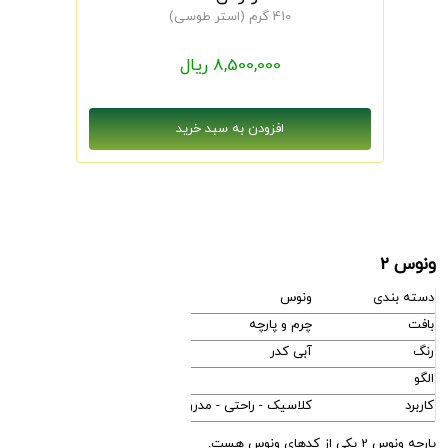
410 گرم (استر طوسی)
8,500,000 ریال
ونوس 2
دسته بندی
ونوس
بافت
چرم و پارچه
رنگ
آبی کدر
الگو
کاربرد
کلاسیک - راحتی - مدرن
پارچه ونوس 2 یکی از کدهای ونوس هست.