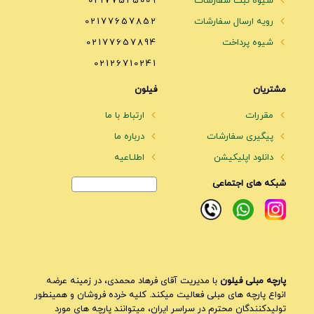
شیوه ثبت سفارشات
02177525009
رویه ارسال سفارشات
02177657852
شیوه پرداخت
02177657894
02126710241
مشتریان
فیلون
مقررات
ارتباط با ما
پیگیری سفارشات
درباره ما
دانلود اپلیکیشن
اطلـاعیه
شبکه های اجتماعی
پارچه مبلی فیلون
با مدیریت آقای فرهاد محمدی، در زمینه عرضه
انواع پارچه های مبلی فعالیت میکند. کلیه خرده فروشان و همینطور
تولیدکنندگان محترم در سراسر ایران، میتوانند پارچه های مورد