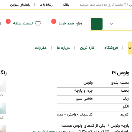
|
بلاگ
|
ارتباط با ما
|
راهنمای دیزاین
0
0
سبد خرید
|
لیست علاقه
|
|
فروشگاه
|
تازه ترین
|
درباره ما
|
مقررات
ونوس 19
رنگ
دسته بندی
ونوس
بافت
چرم و پارچه
کد
رنگ
ماشی سیر
الگو
کاربرد
کلاسیک - راحتی - مدرن
کد
پارچه ونوس 19 یکی از کدهای ونوس هست.
پارچه ونوس 31 کد دارد که 30 کد آن در سایت
عرضه شده است.