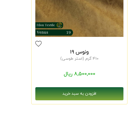
ونوس 19
410 گرم (استر طوسی)
8,500,000 ریال