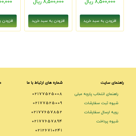
8,500,000 ریال
8,500,000 ریال
8,500,000
راهنمای سایت
شماره های ارتباط با ما
م
راهنمای انتخاب پارچه مبلی
02177525008
شیوه ثبت سفارشات
02177525009
رویه ارسال سفارشات
02177657852
شیوه پرداخت
02177657894
02126710241