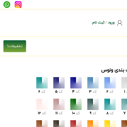
ورود
/
ثبت نام
 بندی ونوس
1
کد
2
کد
3
کد
4
کد
5
کد
6
7
کد
8
کد
9
کد
10
کد
11
کد
12