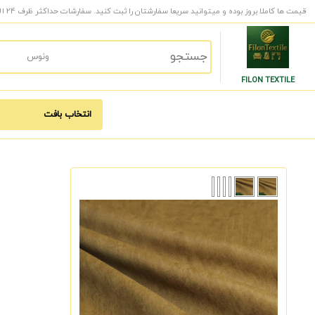
قیمت ها کاملا بروز بوده و میتوانید سریعا سفارشتان را ثبت کنید. سفارشات حداکثر ظرف 24 الی 48 ساعت کاری به دست شما میرسد.
FILON TEXTILE