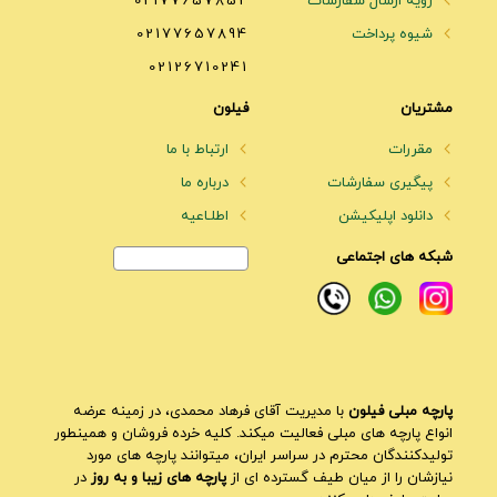
رویه ارسال سفارشات
02177657852
شیوه پرداخت
02177657894
02126710241
مشتریان
فیلون
مقررات
ارتباط با ما
پیگیری سفارشات
درباره ما
دانلود اپلیکیشن
اطلـاعیه
شبکه های اجتماعی
پارچه مبلی فیلون
با مدیریت آقای فرهاد محمدی، در زمینه عرضه
انواع پارچه های مبلی فعالیت میکند. کلیه خرده فروشان و همینطور
تولیدکنندگان محترم در سراسر ایران، میتوانند پارچه های مورد
نیازشان را از میان طیف گسترده ای از
پارچه های زیبا و به روز
در