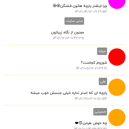
چرا اینقدر پارچه هاتون قشنگن🤩🤩
1402/04/12-09:29:54
مدیر سایت
ممنون از نگاه زیباتون
1402/12/12-11:42:35
میلاد
شوروم کجاست؟
1402/05/12-21:39:16
علی
پارچه ای که استر نداره خیلی جنسش خوب میشه
1402/09/07-10:50:54
حسینی
چه خوش طرحن😍❤️