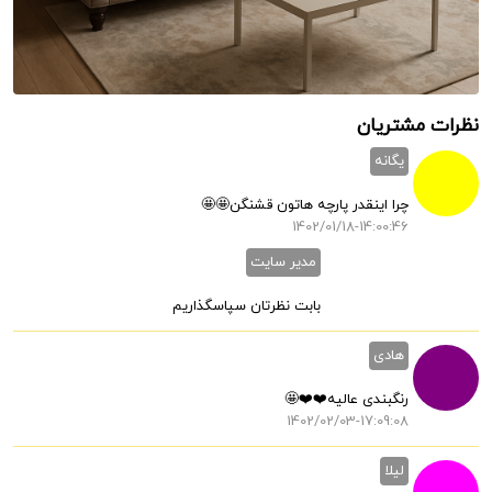
نظرات مشتریان
یگانه
چرا اینقدر پارچه هاتون قشنگن🤩🤩
1402/01/18-14:00:46
مدیر سایت
بابت نظرتان سپاسگذاریم
هادی
رنگبندی عالیه❤️❤️🤩
1402/02/03-17:09:08
لیلا