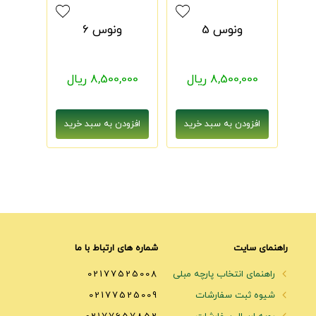
ونوس 5
ونوس 6
8,500,000 ریال
8,500,000 ریال
راهنمای سایت
شماره های ارتباط با ما
راهنمای انتخاب پارچه مبلی
02177525008
شیوه ثبت سفارشات
02177525009