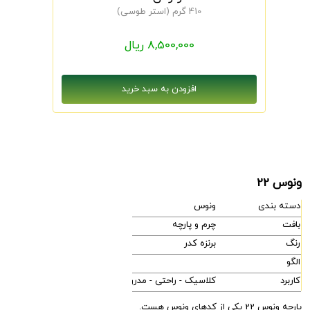
410 گرم (استر طوسی)
8,500,000 ریال
ونوس 22
دسته بندی
ونوس
بافت
چرم و پارچه
رنگ
برنزه کدر
الگو
کاربرد
کلاسیک - راحتی - مدرن
پارچه ونوس 22 یکی از کدهای ونوس هست.