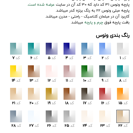
پارچه ونوس 31 کد دارد که 30 کد آن در سایت
عرضه شده است.
پارچه مبلی ونوس 22 به رنگ برنزه کدر میباشد.
کاربرد آن در مبلمان کلـاسیک - راحتی - مدرن میباشد.
بافت پارچه فوق
چرم و پارچه
میباشد.
رنگ بندی ونوس
کد
1
کد
2
کد
3
کد
4
کد
5
کد
6
کد
7
کد
8
کد
9
کد
10
کد
11
کد
12
کد
13
کد
14
کد
15
کد
16
کد
17
کد
18
کد
19
کد
20
کد
21
کد
22
کد
23
کد
24
کد
25
کد
26
کد
27
کد
28