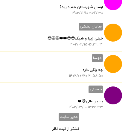
ارسال شهرستان هم دارید؟
1402/01/10-20:17:30
سامان بخشی
خیلی زیبا و شیک😍😍❤️❤️🤩🤩😍
1402/02/15-16:39:24
مهسا
چه رنگی داره
1402/02/20-21:58:50
حسینی
بسیار عالی😍❤️
1402/03/10-12:23:33
مدیر سایت
تشکر از ثبت نظر