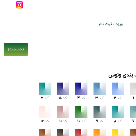
ورود
/
ثبت نام
 بندی ونوس
1
کد
2
کد
3
کد
4
کد
5
کد
6
7
کد
8
کد
9
کد
10
کد
11
کد
12