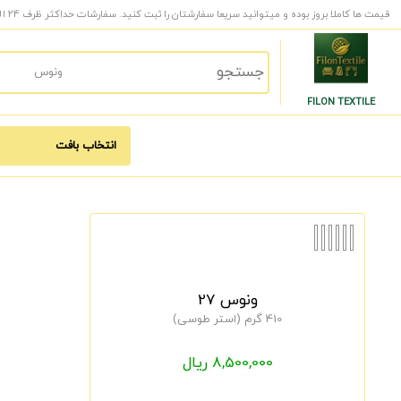
قیمت ها کاملا بروز بوده و میتوانید سریعا سفارشتان را ثبت کنید. سفارشات حداکثر ظرف 24 الی 48 ساعت کاری به دست شما میرسد.
FILON TEXTILE
ونوس 27
410 گرم (استر طوسی)
8,500,000 ریال