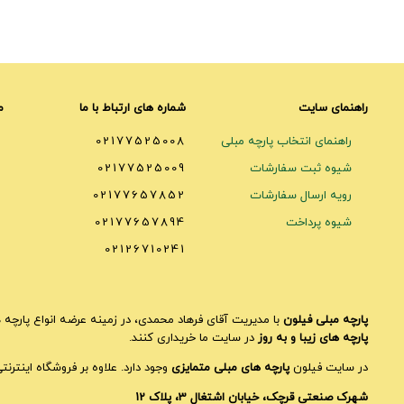
راهنمای سایت
شماره های ارتباط با ما
م
راهنمای انتخاب پارچه مبلی
02177525008
شیوه ثبت سفارشات
02177525009
رویه ارسال سفارشات
02177657852
شیوه پرداخت
02177657894
02126710241
پارچه مبلی فیلون
با مدیریت آقای فرهاد محمدی، در زمینه عرضه انواع پارچه ه
پارچه های زیبا و به روز
در سایت ما خریداری کنند.
در سایت فیلون
پارچه های مبلی متمایزی
وجود دارد. علاوه بر فروشگاه اینترن
شهرک صنعتی قرچک، خیابان اشتغال 3، پلاک 12