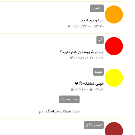
عباسی
زیبا و درجه یک
1402/03/23-09:53:20
کیا
ارسال شهرستان هم دارید؟
1402/06/08-17:16:37
میلاد
خیلی قشنگه😍❤️
1402/06/12-14:23:09
مدیر سایت
بابت نظرتان سپاسگذاریم
مستر دکور