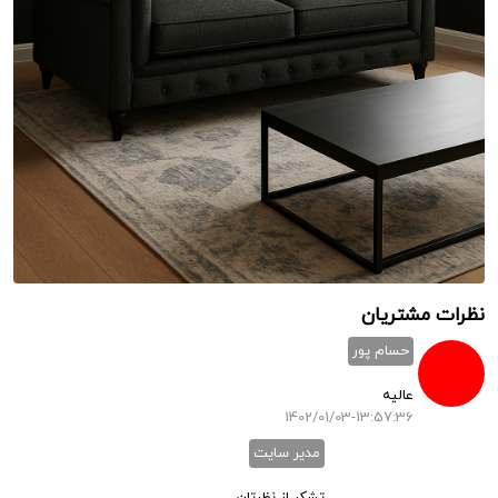
نظرات مشتریان
حسام پور
عالیه
1402/01/03-13:57:36
مدیر سایت