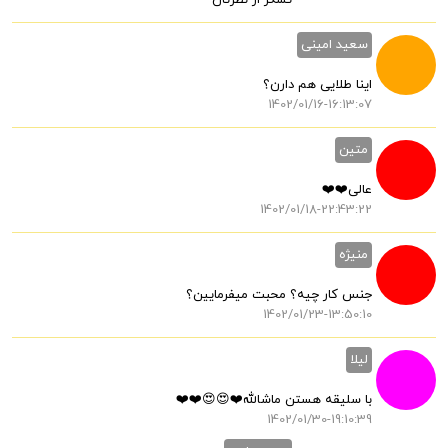
تشکر از نظرتان
سعید امینی
اینا طلایی هم دارن؟
1402/01/16-16:13:07
متین
عالی❤️❤️
1402/01/18-22:43:22
منیژه
جنس کار چیه؟ محبت میفرمایین؟
1402/01/23-13:50:10
لیلا
با سلیقه هستن ماشالله❤️😍😍❤️❤️
1402/01/30-19:10:39