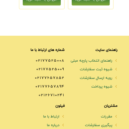
راهنمای سایت
شماره های ارتباط با ما
راهنمای انتخاب پارچه مبلی
02177525008
شیوه ثبت سفارشات
02177525009
رویه ارسال سفارشات
02177657852
شیوه پرداخت
02177657894
02126710241
مشتریان
فیلون
مقررات
ارتباط با ما
پیگیری سفارشات
درباره ما