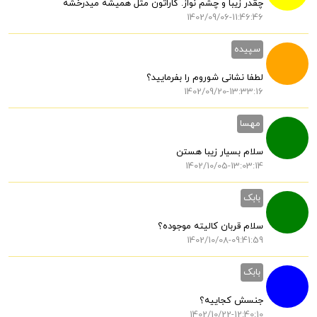
چقدر زیبا و چشم نواز. کاراتون مثل همیشه میدرخشه
1402/09/06-11:46:46
سپیده
لطفا نشانی شوروم را بفرمایید؟
1402/09/20-13:33:16
مهسا
سلام بسیار زیبا هستن
1402/10/05-13:03:14
بابک
سلام قربان کالیته موجوده؟
1402/10/08-09:41:59
بابک
جنسش کجاییه؟
1402/10/22-12:40:10