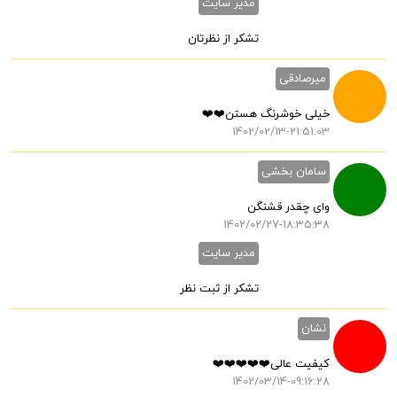
مدیر سایت
تشکر از نظرتان
میرصادقی
خیلی خوشرنگ هستن❤️❤️
1402/02/13-21:51:03
سامان بخشی
وای چقدر قشنگن
1402/02/27-18:35:38
مدیر سایت
تشکر از ثبت نظر
نشان
کیفیت عالی❤️❤️❤️❤️❤️
1402/03/14-09:16:28