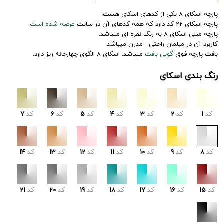
پارچه اسکای 8 یکی از کدهای اسکای هست.
پارچه اسکای 22 کد دارد که همه کدهای آن در سایت
عرضه شده است.
پارچه مبلی اسکای 8 به رنگ نقره ای میباشد.
کاربرد آن در مبلمان راحتی - مدرن میباشد.
بافت پارچه فوق
گونی بافت
میباشد. اسکای 8 الگوی چهارخانه ریز دارد.
رنگ بندی اسکای
کد
1
کد
2
کد
3
کد
4
کد
5
کد
6
کد
7
کد
8
کد
9
کد
10
کد
11
کد
12
کد
13
کد
14
کد
15
کد
16
کد
17
کد
18
کد
19
کد
20
کد
21