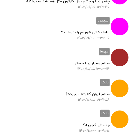
چقدر زیبا و چشم نواز. کاراتون مثل همیشه میدرخشه
1402/09/06-11:46:46
سپیده
لطفا نشانی شوروم را بفرمایید؟
1402/09/20-13:33:16
مهسا
سلام بسیار زیبا هستن
1402/10/05-13:03:14
بابک
سلام قربان کالیته موجوده؟
1402/10/08-09:41:59
بابک
جنسش کجاییه؟
1402/10/22-12:40:10