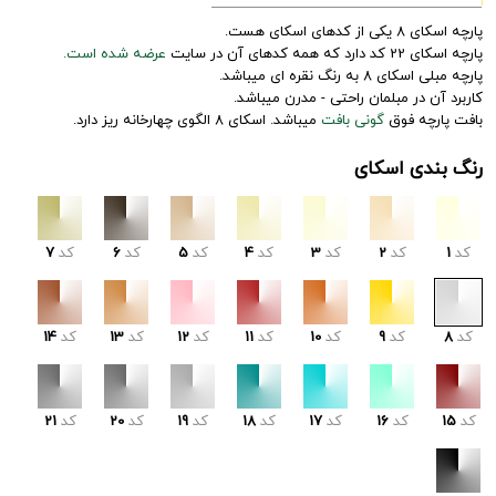
پارچه اسکای 8 یکی از کدهای اسکای هست.
پارچه اسکای 22 کد دارد که همه کدهای آن در سایت
عرضه شده است.
پارچه مبلی اسکای 8 به رنگ نقره ای میباشد.
کاربرد آن در مبلمان راحتی - مدرن میباشد.
بافت پارچه فوق
گونی بافت
میباشد. اسکای 8 الگوی چهارخانه ریز دارد.
رنگ بندی اسکای
کد
1
کد
2
کد
3
کد
4
کد
5
کد
6
کد
7
کد
8
کد
9
کد
10
کد
11
کد
12
کد
13
کد
14
کد
15
کد
16
کد
17
کد
18
کد
19
کد
20
کد
21