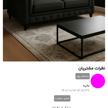
نظرات مشتریان
حسام پور
عالیه
1402/01/03-13:57:36
مدیر سایت