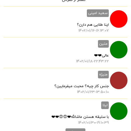
تشکر از نظرتان
سعید امینی
اینا طلایی هم دارن؟
1402/01/16-16:13:07
متین
عالی❤️❤️
1402/01/18-22:43:22
منیژه
جنس کار چیه؟ محبت میفرمایین؟
1402/01/23-13:50:10
لیلا
با سلیقه هستن ماشالله❤️😍😍❤️❤️
1402/01/30-19:10:39