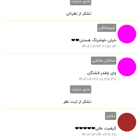
مدیر سایت
تشکر از نظرتان
میرصادقی
خیلی خوشرنگ هستن❤️❤️
1402/02/13-21:51:03
سامان بخشی
وای چقدر قشنگن
1402/02/27-18:35:38
مدیر سایت
تشکر از ثبت نظر
نشان
کیفیت عالی❤️❤️❤️❤️❤️
1402/03/14-09:16:28