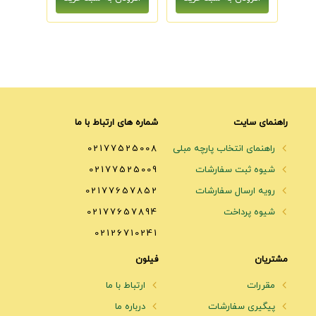
راهنمای سایت
شماره های ارتباط با ما
راهنمای انتخاب پارچه مبلی
02177525008
شیوه ثبت سفارشات
02177525009
رویه ارسال سفارشات
02177657852
شیوه پرداخت
02177657894
02126710241
مشتریان
فیلون
مقررات
ارتباط با ما
پیگیری سفارشات
درباره ما