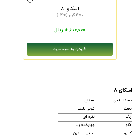
اسکای 8
450 گرم (1.4m)
12,600,000 ریال
اسکای 8
دسته بندی
اسکای
بافت
گونی بافت
رنگ
نقره ای
الگو
چهارخانه ریز
کاربرد
راحتی - مدرن