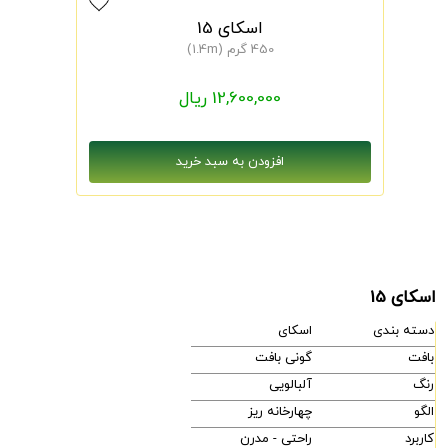
اسکای 15
450 گرم (1.4m)
12,600,000 ریال
اسکای 15
دسته بندی
اسکای
بافت
گونی بافت
رنگ
آلبالویی
الگو
چهارخانه ریز
کاربرد
راحتی - مدرن