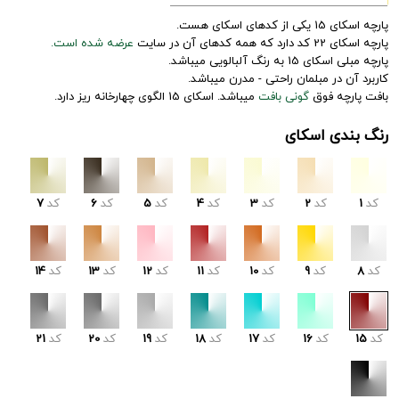
پارچه اسکای 15 یکی از کدهای اسکای هست.
پارچه اسکای 22 کد دارد که همه کدهای آن در سایت
عرضه شده است.
پارچه مبلی اسکای 15 به رنگ آلبالویی میباشد.
کاربرد آن در مبلمان راحتی - مدرن میباشد.
بافت پارچه فوق
گونی بافت
میباشد. اسکای 15 الگوی چهارخانه ریز دارد.
رنگ بندی اسکای
کد
1
کد
2
کد
3
کد
4
کد
5
کد
6
کد
7
کد
8
کد
9
کد
10
کد
11
کد
12
کد
13
کد
14
کد
15
کد
16
کد
17
کد
18
کد
19
کد
20
کد
21