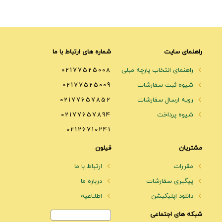
راهنمای سایت
شماره های ارتباط با ما
راهنمای انتخاب پارچه مبلی
02177525008
شیوه ثبت سفارشات
02177525009
رویه ارسال سفارشات
02177657852
شیوه پرداخت
02177657894
02126710241
مشتریان
فیلون
مقررات
ارتباط با ما
پیگیری سفارشات
درباره ما
دانلود اپلیکیشن
اطلـاعیه
شبکه های اجتماعی