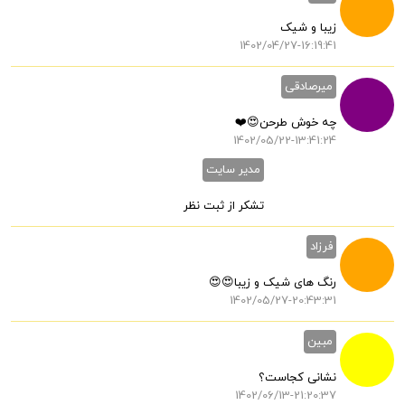
زیبا و شیک
1402/04/27-16:19:41
میرصادقی
چه خوش طرحن😍❤️
1402/05/22-13:41:24
مدیر سایت
تشکر از ثبت نظر
فرزاد
رنگ های شیک و زیبا😍😍
1402/05/27-20:43:31
مبین
نشانی کجاست؟
1402/06/13-21:20:37