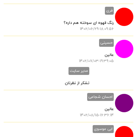
فری
رنگ قهوه ای سوخته هم داره؟
1402/06/29-18:09:56
حسینی
عالین
1402/07/03-19:39:05
مدیر سایت
تشکر از نظرتان
احسان شجاعی
عالین
1402/08/15-16:36:14
ابی موسوی