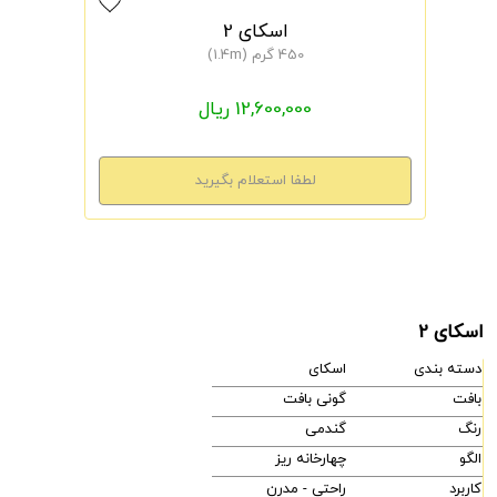
اسکای 2
450 گرم (1.4m)
12,600,000 ریال
اسکای 2
دسته بندی
اسکای
بافت
گونی بافت
رنگ
گندمی
الگو
چهارخانه ریز
کاربرد
راحتی - مدرن