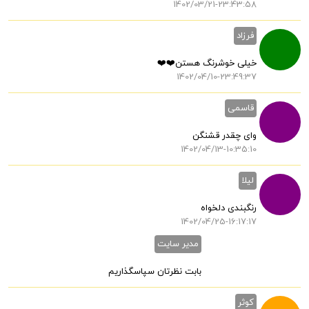
1402/03/21-23:43:58
فرزاد
خیلی خوشرنگ هستن❤️❤️
1402/04/10-23:49:37
قاسمی
وای چقدر قشنگن
1402/04/13-10:35:10
لیلا
رنگبندی دلخواه
1402/04/25-16:17:17
مدیر سایت
بابت نظرتان سپاسگذاریم
کوثر