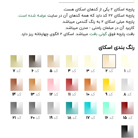
پارچه اسکای 2 یکی از کدهای اسکای هست.
پارچه اسکای 22 کد دارد که همه کدهای آن در سایت
عرضه شده است.
پارچه مبلی اسکای 2 به رنگ گندمی میباشد.
کاربرد آن در مبلمان راحتی - مدرن میباشد.
بافت پارچه فوق
گونی بافت
میباشد. اسکای 2 الگوی چهارخانه ریز دارد.
رنگ بندی اسکای
کد
1
کد
2
کد
3
کد
4
کد
5
کد
6
کد
7
کد
8
کد
9
کد
10
کد
11
کد
12
کد
13
کد
14
کد
15
کد
16
کد
17
کد
18
کد
19
کد
20
کد
21