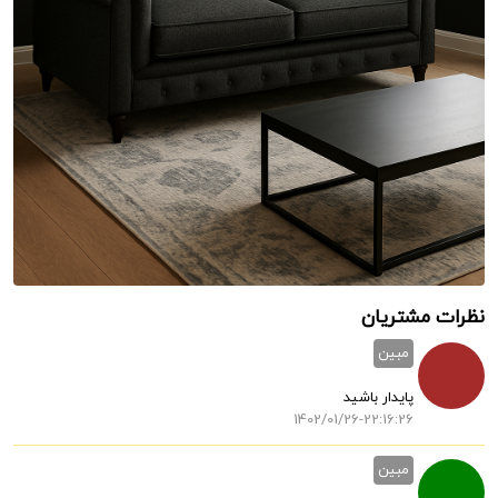
نظرات مشتریان
مبین
پایدار باشید
1402/01/26-22:16:26
مبین