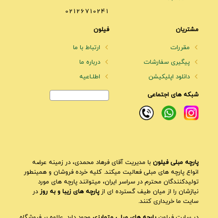
02126710241
مشتریان
فیلون
مقررات
ارتباط با ما
پیگیری سفارشات
درباره ما
دانلود اپلیکیشن
اطلـاعیه
شبکه های اجتماعی
پارچه مبلی فیلون
با مدیریت آقای فرهاد محمدی، در زمینه عرضه
انواع پارچه های مبلی فعالیت میکند. کلیه خرده فروشان و همینطور
تولیدکنندگان محترم در سراسر ایران، میتوانند پارچه های مورد
نیازشان را از میان طیف گسترده ای از
پارچه های زیبا و به روز
در
سایت ما خریداری کنند.
در سایت فیلون
پارچه های مبلی متمایزی
وجود دارد. علاوه بر فروشگاه