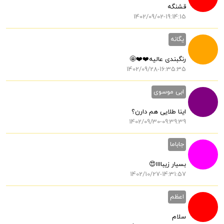
قشنگه
1402/09/02-19:14:15
یگانه
رنگبندی عالیه❤️❤️🤩
1402/09/28-16:35:35
ابی موسوی
اینا طلایی هم دارن؟
1402/09/30-09:39:39
جاباما
بسیار زیباااا😍
1402/10/27-14:31:57
اعظم
سلام