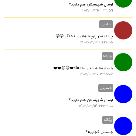
ارسال شهرستان هم دارید؟
1402/01/29-21:31:59
عباسی
چرا اینقدر پارچه هاتون قشنگن🤩🤩
1402/02/03-11:17:05
جاباما
با سلیقه هستن ماشالله❤️😍😍❤️❤️
1402/02/27-16:15:06
حسینی
ارسال شهرستان هم دارید؟
1402/03/14-21:33:00
یگانه
جنسش کجاییه؟