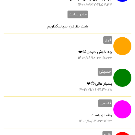
1402/09/17-19:57:37
مدیر سایت
بابت نظرتان سپاسگذاریم
فری
چه خوش طرحن😍❤️
1402/09/18-23:50:26
حسینی
بسیار عالی😍❤️
1402/09/26-21:30:28
قاسمی
واقعا زیباست
1402/10/04-23:14:13