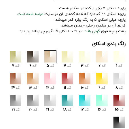
پارچه اسکای 5 یکی از کدهای اسکای هست.
پارچه اسکای 22 کد دارد که همه کدهای آن در سایت
عرضه شده است.
پارچه مبلی اسکای 5 به رنگ برنزه کدر میباشد.
کاربرد آن در مبلمان راحتی - مدرن میباشد.
بافت پارچه فوق
گونی بافت
میباشد. اسکای 5 الگوی چهارخانه ریز دارد.
رنگ بندی اسکای
کد
1
کد
2
کد
3
کد
4
کد
5
کد
6
کد
7
کد
8
کد
9
کد
10
کد
11
کد
12
کد
13
کد
14
کد
15
کد
16
کد
17
کد
18
کد
19
کد
20
کد
21