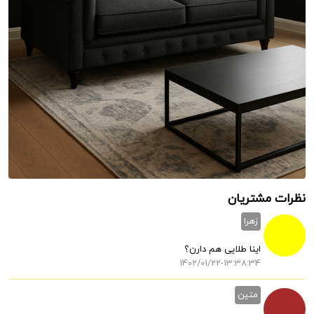
نظرات مشتریان
زهرا
اینا طلایی هم دارن؟
1402/01/22-13:38:34
متین