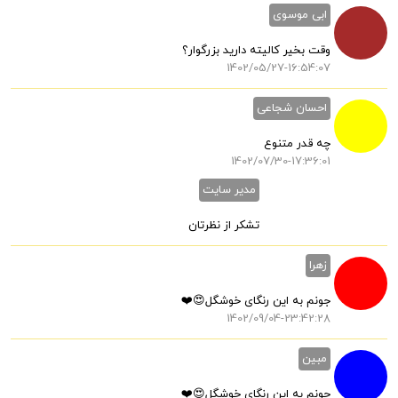
ابی موسوی
وقت بخیر کالیته دارید بزرگوار؟
1402/05/27-16:54:07
احسان شجاعی
چه قدر متنوع
1402/07/30-17:36:01
مدیر سایت
تشکر از نظرتان
زهرا
جونم به این رنگای خوشگل😍❤️
1402/09/04-23:42:28
مبین
جونم به این رنگای خوشگل😍❤️