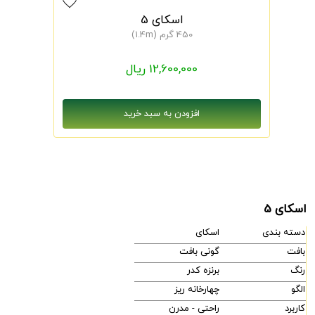
اسکای 5
450 گرم (1.4m)
12,600,000 ریال
اسکای 5
دسته بندی
اسکای
بافت
گونی بافت
رنگ
برنزه کدر
الگو
چهارخانه ریز
کاربرد
راحتی - مدرن