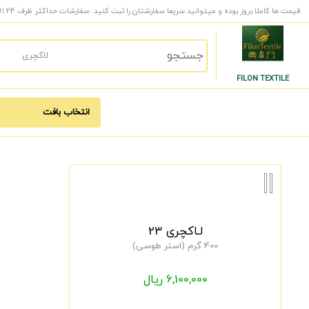
قیمت ها کاملا بروز بوده و میتوانید سریعا سفارشتان را ثبت کنید. سفارشات حداکثر ظرف 24 الی 48 ساعت کاری به دست شما میرسد.
FILON TEXTILE
لـاکچری 23
400 گرم (استر طوسی)
6,100,000 ریال