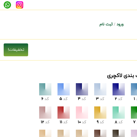
ورود
/
ثبت نام
 بندی لاکچری
1
کد
2
کد
3
کد
4
کد
5
کد
6
7
کد
8
کد
9
کد
10
کد
11
کد
12