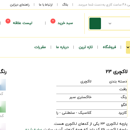
|
بلاگ
|
ارتباط با ما
|
راهنمای دیزاین
0
0
سبد خرید
|
لیست علاقه
|
|
فروشگاه
|
تازه ترین
|
درباره ما
|
مقررات
لاکچری 23
رنگ
دسته بندی
لاکچری
بافت
کد
رنگ
خاکستری سیر
الگو
کاربرد
کلاسیک - سلطنتی - راحتی - مدرن
کد
پارچه لـاکچری 23 یکی از کدهای لـاکچری هست.
پارچه لـاکچری 26 کد دارد که همه کدهای آن در سایت
عرضه شده