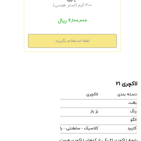
400 گرم (استر طوسی)
6,100,000 ریال
لاکچری 21
دسته بندی
لاکچری
بافت
رنگ
بژ باز
الگو
کاربرد
کلاسیک - سلطنتی - راحتی - مدرن
پارچه لـاکچری 21 یکی از کدهای لـاکچری هست.