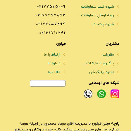
شیوه ثبت سفارشات
02177525009
رویه ارسال سفارشات
02177657852
شیوه پرداخت
02177657894
02126710241
مشتریان
فیلون
مقررات
ارتباط با ما
پیگیری سفارشات
درباره ما
دانلود اپلیکیشن
اطلـاعیه
شبکه های اجتماعی
پارچه مبلی فیلون
با مدیریت آقای فرهاد محمدی، در زمینه عرضه
انواع پارچه های مبلی فعالیت میکند. کلیه خرده فروشان و همینطور