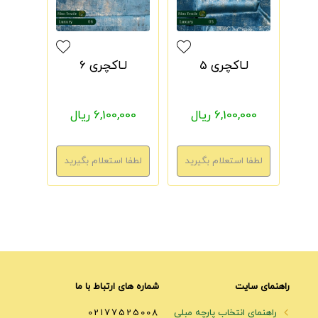
لـاکچری 5
لـاکچری 6
6,100,000 ریال
6,100,000 ریال
راهنمای سایت
شماره های ارتباط با ما
راهنمای انتخاب پارچه مبلی
02177525008