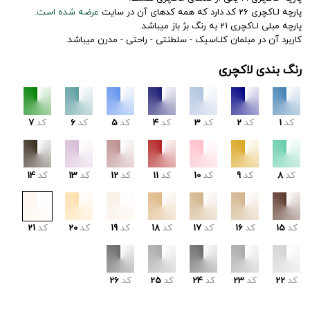
پارچه لـاکچری 26 کد دارد که همه کدهای آن در سایت
عرضه شده است.
پارچه مبلی لـاکچری 21 به رنگ بژ باز میباشد.
کاربرد آن در مبلمان کلـاسیک - سلطنتی - راحتی - مدرن میباشد.
رنگ بندی لاکچری
کد
1
کد
2
کد
3
کد
4
کد
5
کد
6
کد
7
کد
8
کد
9
کد
10
کد
11
کد
12
کد
13
کد
14
کد
15
کد
16
کد
17
کد
18
کد
19
کد
20
کد
21
کد
22
کد
23
کد
24
کد
25
کد
26