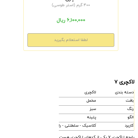
400 گرم (استر طوسی)
6,100,000 ریال
لاکچری 7
دسته بندی
لاکچری
بافت
مخمل
رنگ
سبز
الگو
پتینه
کاربرد
کلاسیک - سلطنتی - راحتی - مدرن
پارچه لـاکچری 7 یکی از کدهای لـاکچری هست.