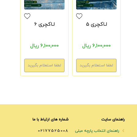
لـاکچری 5
لـاکچری 6
6,100,000 ریال
6,100,000 ریال
راهنمای سایت
شماره های ارتباط با ما
راهنمای انتخاب پارچه مبلی
02177525008