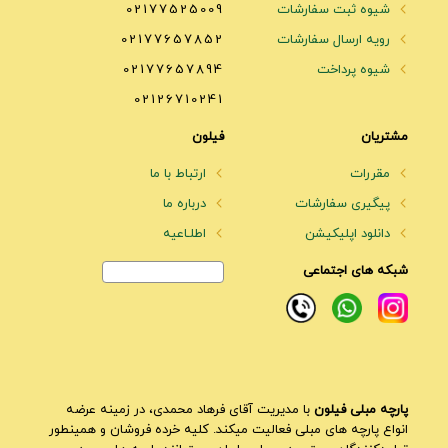
شیوه ثبت سفارشات
02177525009
رویه ارسال سفارشات
02177657852
شیوه پرداخت
02177657894
02126710241
مشتریان
فیلون
مقررات
ارتباط با ما
پیگیری سفارشات
درباره ما
دانلود اپلیکیشن
اطلـاعیه
شبکه های اجتماعی
پارچه مبلی فیلون
با مدیریت آقای فرهاد محمدی، در زمینه عرضه
انواع پارچه های مبلی فعالیت میکند. کلیه خرده فروشان و همینطور