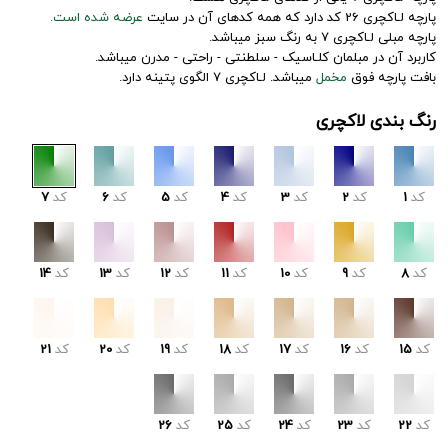
پارچه لـاکچری 26 کد دارد که همه کدهای آن در سایت
عرضه شده است.
پارچه مبلی لـاکچری 7 به رنگ سبز میباشد.
کاربرد آن در مبلمان کلـاسیک - سلطنتی - راحتی - مدرن میباشد.
بافت پارچه فوق
مخمل
میباشد. لـاکچری 7 الگوی پتینه دارد.
رنگ بندی لاکچری
کد
1
کد
2
کد
3
کد
4
کد
5
کد
6
کد
7
کد
8
کد
9
کد
10
کد
11
کد
12
کد
13
کد
14
کد
15
کد
16
کد
17
کد
18
کد
19
کد
20
کد
21
کد
22
کد
23
کد
24
کد
25
کد
26