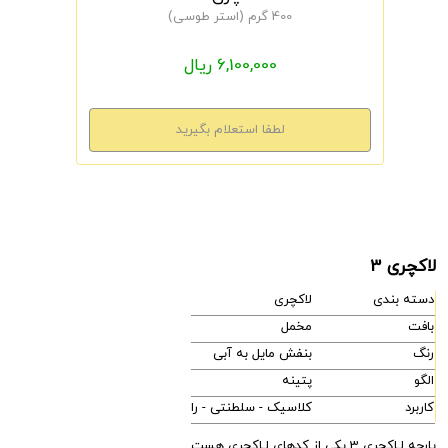
400 گرم (استر طوسی)
6,100,000 ریال
لاکچری 3
دسته بندی
لاکچری
بافت
مخمل
رنگ
بنفش مایل به آبی
الگو
پتینه
کاربرد
کلاسیک - سلطنتی - راحتی - مدرن
پارچه لـاکچری 3 یکی از کدهای لـاکچری هست.