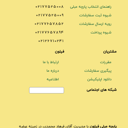
راهنمای انتخاب پارچه مبلی
02177525008
شیوه ثبت سفارشات
02177525009
رویه ارسال سفارشات
02177657852
شیوه پرداخت
02177657894
02126710241
مشتریان
فیلون
مقررات
ارتباط با ما
پیگیری سفارشات
درباره ما
دانلود اپلیکیشن
اطلـاعیه
شبکه های اجتماعی
پارچه مبلی فیلون
با مدیریت آقای فرهاد محمدی، در زمینه عرضه