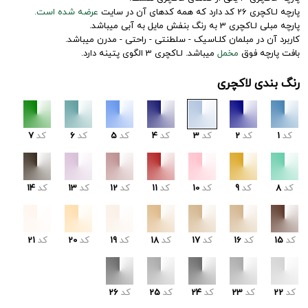
پارچه لـاکچری 26 کد دارد که همه کدهای آن در سایت
عرضه شده است.
پارچه مبلی لـاکچری 3 به رنگ بنفش مایل به آبی میباشد.
کاربرد آن در مبلمان کلـاسیک - سلطنتی - راحتی - مدرن میباشد.
بافت پارچه فوق
مخمل
میباشد. لـاکچری 3 الگوی پتینه دارد.
رنگ بندی لاکچری
کد
1
کد
2
کد
3
کد
4
کد
5
کد
6
کد
7
کد
8
کد
9
کد
10
کد
11
کد
12
کد
13
کد
14
کد
15
کد
16
کد
17
کد
18
کد
19
کد
20
کد
21
کد
22
کد
23
کد
24
کد
25
کد
26