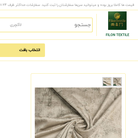
قیمت ها کاملا بروز بوده و میتوانید سریعا سفارشتان را ثبت کنید. سفارشات حداکثر ظرف 24 الی 48 ساعت کاری به دست شما میرسد.
FILON TEXTILE