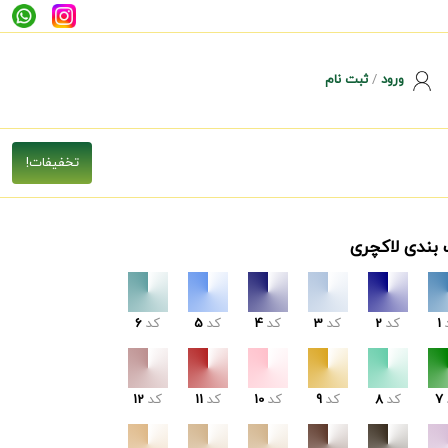
ورود
/
ثبت نام
 بندی لاکچری
1
کد
2
کد
3
کد
4
کد
5
کد
6
7
کد
8
کد
9
کد
10
کد
11
کد
12