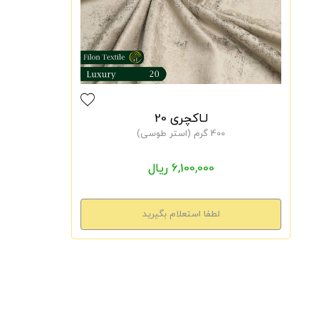
لـاکچری 20
400 گرم (استر طوسی)
6,100,000 ریال