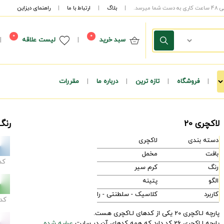
|
بلاگ
|
ارتباط با ما
|
راهنمای دیزاین
0
0
سبد خرید
|
لیست علاقه
|
|
فروشگاه
|
تازه ترین
|
درباره ما
|
مقررات
لاکچری 20
رنگ
دسته بندی
لاکچری
بافت
مخمل
کد
رنگ
کرم سیر
الگو
پتینه
کاربرد
کلاسیک - سلطنتی - راحتی - مدرن
کد
پارچه لـاکچری 20 یکی از کدهای لـاکچری هست.
پارچه لـاکچری 26 کد دارد که همه کدهای آن در سایت
عرضه شده