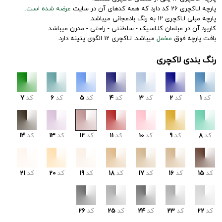
پارچه لـاکچری 26 کد دارد که همه کدهای آن در سایت
عرضه شده است.
پارچه مبلی لـاکچری 12 به رنگ بادمجانی میباشد.
کاربرد آن در مبلمان کلـاسیک - سلطنتی - راحتی - مدرن میباشد.
بافت پارچه فوق
مخمل
میباشد. لـاکچری 12 الگوی پتینه دارد.
رنگ بندی لاکچری
کد
1
کد
2
کد
3
کد
4
کد
5
کد
6
کد
7
کد
8
کد
9
کد
10
کد
11
کد
12
کد
13
کد
14
کد
15
کد
16
کد
17
کد
18
کد
19
کد
20
کد
21
کد
22
کد
23
کد
24
کد
25
کد
26