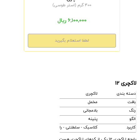
400 گرم (استر طوسی)
6,100,000 ریال
لاکچری 12
دسته بندی
لاکچری
بافت
مخمل
رنگ
بادمجانی
الگو
پتینه
کاربرد
کلاسیک - سلطنتی - راحتی - مدرن
پارچه لـاکچری 12 یکی از کدهای لـاکچری هست.