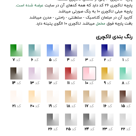
پارچه لـاکچری 26 کد دارد که همه کدهای آن در سایت
عرضه شده است.
پارچه مبلی لـاکچری 10 به رنگ صورتی میباشد.
کاربرد آن در مبلمان کلـاسیک - سلطنتی - راحتی - مدرن میباشد.
بافت پارچه فوق
مخمل
میباشد. لـاکچری 10 الگوی پتینه دارد.
رنگ بندی لاکچری
کد
1
کد
2
کد
3
کد
4
کد
5
کد
6
کد
7
کد
8
کد
9
کد
10
کد
11
کد
12
کد
13
کد
14
کد
15
کد
16
کد
17
کد
18
کد
19
کد
20
کد
21
کد
22
کد
23
کد
24
کد
25
کد
26