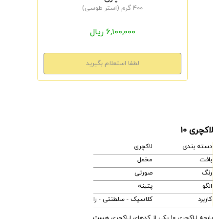
400 گرم (استر طوسی)
6,100,000 ریال
لاکچری 10
دسته بندی
لاکچری
بافت
مخمل
رنگ
صورتی
الگو
پتینه
کاربرد
کلاسیک - سلطنتی - راحتی - مدرن
پارچه لـاکچری 10 یکی از کدهای لـاکچری هست.