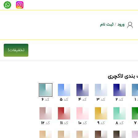
ورود
/
ثبت نام
 بندی لاکچری
1
کد
2
کد
3
کد
4
کد
5
کد
6
7
کد
8
کد
9
کد
10
کد
11
کد
12