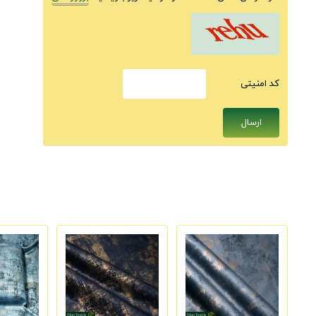
كد امنيتى