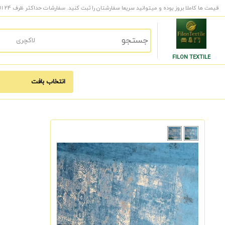
قیمت ها کاملا بروز بوده و میتوانید سریعا سفارشتان را ثبت کنید. سفارشات حداکثر ظرف 24 الی 48 ساعت کاری به دست شما میرسد.
FILON TEXTILE