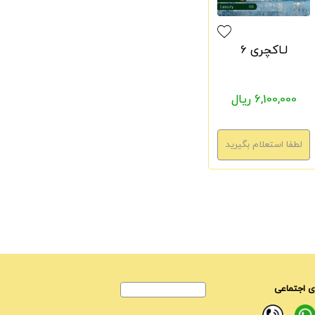
لـاکچری 6
6,100,000 ریال
 اجتماعی