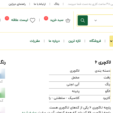
|
بلاگ
|
ارتباط با ما
|
راهنمای دیزاین
0
0
سبد خرید
|
لیست علاقه
|
|
فروشگاه
|
تازه ترین
|
درباره ما
|
مقررات
لاکچری 6
رنگ
دسته بندی
لاکچری
بافت
مخمل
کد
رنگ
آبی لجنی
الگو
پتینه
کاربرد
کلاسیک - سلطنتی - راحتی - مدرن
کد
پارچه لـاکچری 6 یکی از کدهای لـاکچری هست.
پارچه لـاکچری 26 کد دارد که همه کدهای آن در سایت
عرضه شده