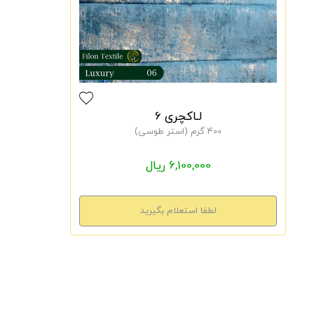
لـاکچری 6
400 گرم (استر طوسی)
6,100,000 ریال