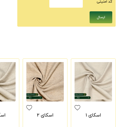
كد امنيتى
اسکای 1
اسکای 2
اسک