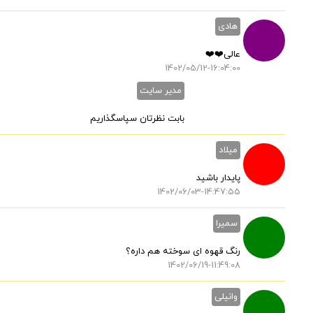
هادی
عالی❤️❤️
1402/05/12-16:04:00
مدیر سایت
بابت نظرتان سپاسگذاریم
میلاد
پایدار باشید
1402/06/03-14:47:55
سمیرا
رنگ قهوه ای سوخته هم داره؟
1402/06/19-11:49:08
وانیلی