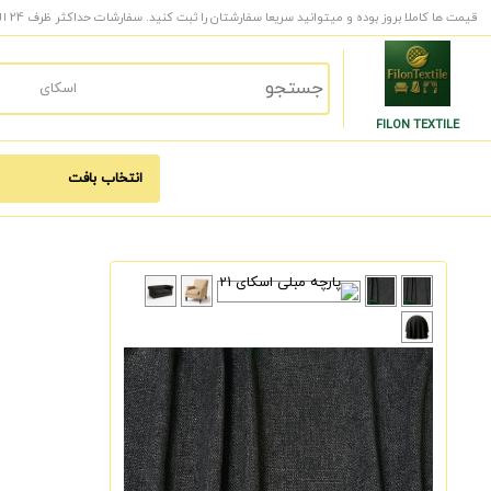
قیمت ها کاملا بروز بوده و میتوانید سریعا سفارشتان را ثبت کنید. سفارشات حداکثر ظرف 24 الی 48 ساعت کاری به دست شما میرسد.
FILON TEXTILE