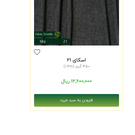
اسکای 21
450 گرم (1.4m)
12,600,000 ریال