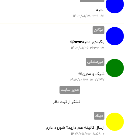
عالیه
1402/01/17-23:11:51
مژگان
رنگبندی عالیه❤️❤️🤩
1402/01/26-21:33:15
میرصادقی
شیک و مدرن🤩
1402/02/26-15:07:47
مدیر سایت
تشکر از ثبت نظر
میلاد
ارسال کالیته هم دارید؟ شوروم دارم
1402/05/08-18:59:10