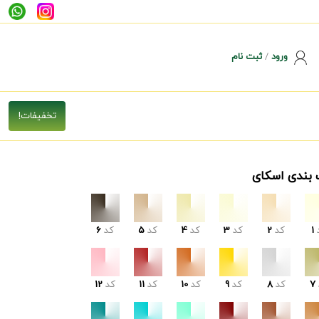
ورود
/
ثبت نام
 بندی اسکای
1
کد
2
کد
3
کد
4
کد
5
کد
6
7
کد
8
کد
9
کد
10
کد
11
کد
12