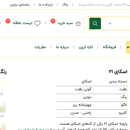
|
بلاگ
|
ارتباط با ما
|
راهنمای دیزاین
0
0
سبد خرید
|
لیست علاقه
|
|
فروشگاه
|
تازه ترین
|
درباره ما
|
مقررات
اسکای 21
رنگ
دسته بندی
اسکای
بافت
گونی بافت
کد
رنگ
دودی
الگو
چهارخانه ریز
کاربرد
راحتی - مدرن
کد
پارچه اسکای 21 یکی از کدهای اسکای هست.
پارچه اسکای 22 کد دارد که همه کدهای آن در سایت
عرضه شده است.