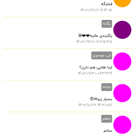
قشنگه
1402/09/02-19:14:15
یگانه
رنگبندی عالیه❤️❤️🤩
1402/09/28-16:35:35
ابی موسوی
اینا طلایی هم دارن؟
1402/09/30-09:39:39
جاباما
بسیار زیباااا😍
1402/10/27-14:31:57
اعظم
سلام