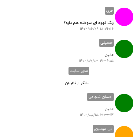
فری
رنگ قهوه ای سوخته هم داره؟
1402/06/29-18:09:56
حسینی
عالین
1402/07/03-19:39:05
مدیر سایت
تشکر از نظرتان
احسان شجاعی
عالین
1402/08/15-16:36:14
ابی موسوی