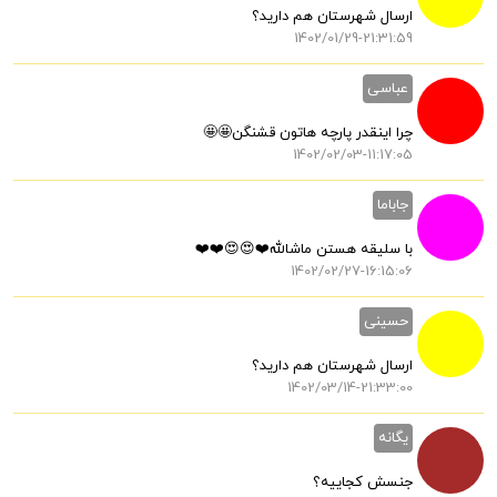
ارسال شهرستان هم دارید؟
1402/01/29-21:31:59
عباسی
چرا اینقدر پارچه هاتون قشنگن🤩🤩
1402/02/03-11:17:05
جاباما
با سلیقه هستن ماشالله❤️😍😍❤️❤️
1402/02/27-16:15:06
حسینی
ارسال شهرستان هم دارید؟
1402/03/14-21:33:00
یگانه
جنسش کجاییه؟