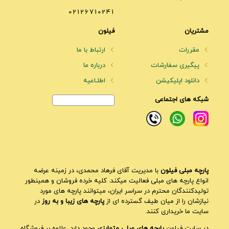
02126710241
مشتریان
فیلون
مقررات
ارتباط با ما
پیگیری سفارشات
درباره ما
دانلود اپلیکیشن
اطلـاعیه
شبکه های اجتماعی
پارچه مبلی فیلون
با مدیریت آقای فرهاد محمدی، در زمینه عرضه
انواع پارچه های مبلی فعالیت میکند. کلیه خرده فروشان و همینطور
تولیدکنندگان محترم در سراسر ایران، میتوانند پارچه های مورد
نیازشان را از میان طیف گسترده ای از
پارچه های زیبا و به روز
در
سایت ما خریداری کنند.
در سایت فیلون
پارچه های مبلی متمایزی
وجود دارد. علاوه بر فروشگاه