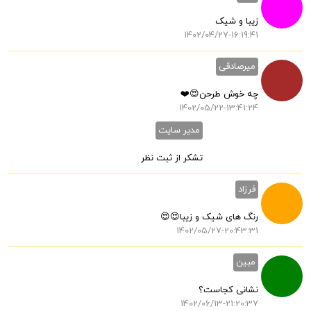
زیبا و شیک
1402/04/27-16:19:41
میرصادقی
چه خوش طرحن😍❤️
1402/05/22-13:41:24
مدیر سایت
تشکر از ثبت نظر
فرزاد
رنگ های شیک و زیبا😍😍
1402/05/27-20:43:31
مبین
نشانی کجاست؟
1402/06/13-21:20:37