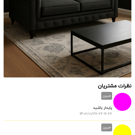
نظرات مشتریان
مبین
پایدار باشید
1402/01/26-22:16:26
مبین