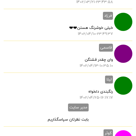
1402/03/21-23:43:58
فرزاد
خیلی خوشرنگ هستن❤️❤️
1402/04/10-23:49:37
قاسمی
وای چقدر قشنگن
1402/04/13-10:35:10
لیلا
رنگبندی دلخواه
1402/04/25-16:17:17
مدیر سایت
بابت نظرتان سپاسگذاریم
کوثر