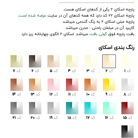
پارچه اسکای 2 یکی از کدهای اسکای هست.
پارچه اسکای 22 کد دارد که همه کدهای آن در سایت
عرضه شده است.
پارچه مبلی اسکای 2 به رنگ گندمی میباشد.
کاربرد آن در مبلمان راحتی - مدرن میباشد.
بافت پارچه فوق
گونی بافت
میباشد. اسکای 2 الگوی چهارخانه ریز دارد.
رنگ بندی اسکای
کد
1
کد
2
کد
3
کد
4
کد
5
کد
6
کد
7
کد
8
کد
9
کد
10
کد
11
کد
12
کد
13
کد
14
کد
15
کد
16
کد
17
کد
18
کد
19
کد
20
کد
21