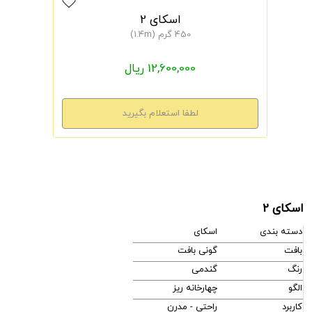
اسکای 2
450 گرم (1.4m)
12,600,000 ریال
اسکای 2
دسته بندی
اسکای
بافت
گونی بافت
رنگ
گندمی
الگو
چهارخانه ریز
کاربرد
راحتی - مدرن