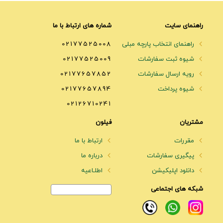
راهنمای سایت
شماره های ارتباط با ما
راهنمای انتخاب پارچه مبلی
02177525008
شیوه ثبت سفارشات
02177525009
رویه ارسال سفارشات
02177657852
شیوه پرداخت
02177657894
02126710241
مشتریان
فیلون
مقررات
ارتباط با ما
پیگیری سفارشات
درباره ما
دانلود اپلیکیشن
اطلـاعیه
شبکه های اجتماعی