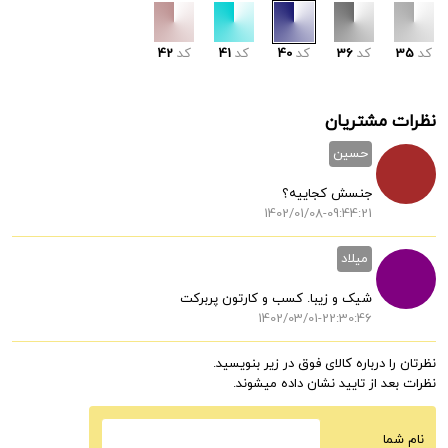
کد
35
کد
36
کد
40
کد
41
کد
42
نظرات مشتریان
حسین
جنسش کجاییه؟
1402/01/08-09:44:21
میلاد
شیک و زیبا. کسب و کارتون پربرکت
1402/03/01-22:30:46
نظرتان را درباره کالای فوق در زیر بنویسید.
نظرات بعد از تایید نشان داده میشوند.
نام شما