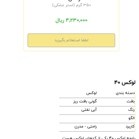
350 گرم (استر مشکی)
4,230,000 ریال
لوکس 40
دسته بندی
لوکس
بافت
گونی بافت ریز
رنگ
آبی نفتی
الگو
کاربرد
راحتی - مدرن
پارچه لوکس 40 یکی از کدهای لوکس هست.