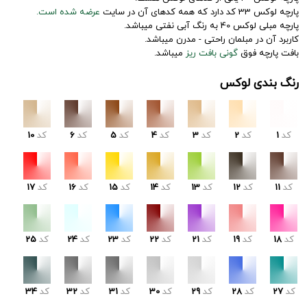
پارچه لوکس 33 کد دارد که همه کدهای آن در سایت
عرضه شده است.
پارچه مبلی لوکس 40 به رنگ آبی نفتی میباشد.
کاربرد آن در مبلمان راحتی - مدرن میباشد.
بافت پارچه فوق
گونی بافت ریز
میباشد.
رنگ بندی لوکس
کد
1
کد
2
کد
3
کد
4
کد
5
کد
6
کد
10
کد
11
کد
12
کد
13
کد
14
کد
15
کد
16
کد
17
کد
18
کد
19
کد
21
کد
22
کد
23
کد
24
کد
25
کد
27
کد
28
کد
29
کد
30
کد
31
کد
32
کد
34