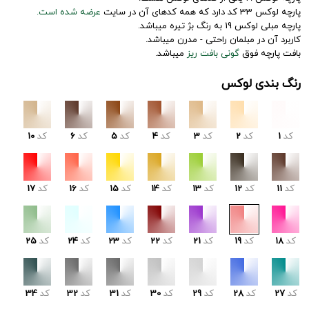
پارچه لوکس 33 کد دارد که همه کدهای آن در سایت
عرضه شده است.
پارچه مبلی لوکس 19 به رنگ بژ تیره میباشد.
کاربرد آن در مبلمان راحتی - مدرن میباشد.
بافت پارچه فوق
گونی بافت ریز
میباشد.
رنگ بندی لوکس
کد
1
کد
2
کد
3
کد
4
کد
5
کد
6
کد
10
کد
11
کد
12
کد
13
کد
14
کد
15
کد
16
کد
17
کد
18
کد
19
کد
21
کد
22
کد
23
کد
24
کد
25
کد
27
کد
28
کد
29
کد
30
کد
31
کد
32
کد
34