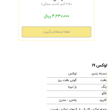
350 گرم (استر مشکی)
4,230,000 ریال
لوکس 19
دسته بندی
لوکس
بافت
گونی بافت ریز
رنگ
بژ تیره
الگو
کاربرد
راحتی - مدرن
پارچه لوکس 19 یکی از کدهای لوکس هست.