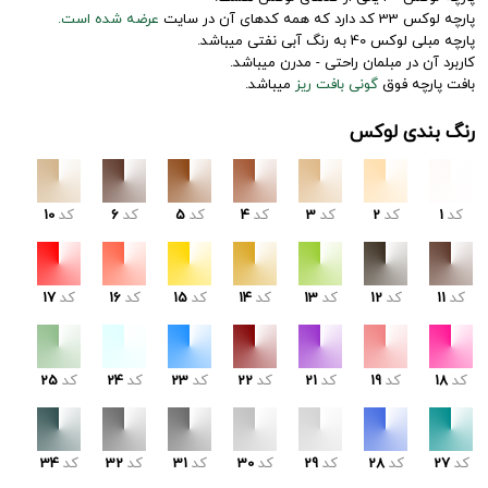
پارچه لوکس 33 کد دارد که همه کدهای آن در سایت
عرضه شده است.
پارچه مبلی لوکس 40 به رنگ آبی نفتی میباشد.
کاربرد آن در مبلمان راحتی - مدرن میباشد.
بافت پارچه فوق
گونی بافت ریز
میباشد.
رنگ بندی لوکس
کد
1
کد
2
کد
3
کد
4
کد
5
کد
6
کد
10
کد
11
کد
12
کد
13
کد
14
کد
15
کد
16
کد
17
کد
18
کد
19
کد
21
کد
22
کد
23
کد
24
کد
25
کد
27
کد
28
کد
29
کد
30
کد
31
کد
32
کد
34