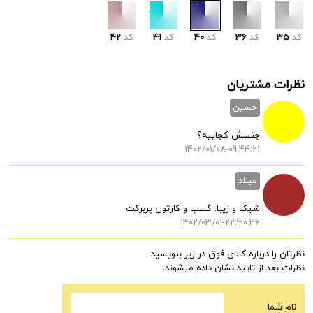
کد
35
کد
36
کد
40
کد
41
کد
42
نظرات مشتریان
حسین
جنسش کجاییه؟
1402/01/08-09:44:21
میلاد
شیک و زیبا. کسب و کارتون پربرکت
1402/03/01-22:30:46
نظرتان را درباره کالای فوق در زیر بنویسید.
نظرات بعد از تایید نشان داده میشوند.
نام شما