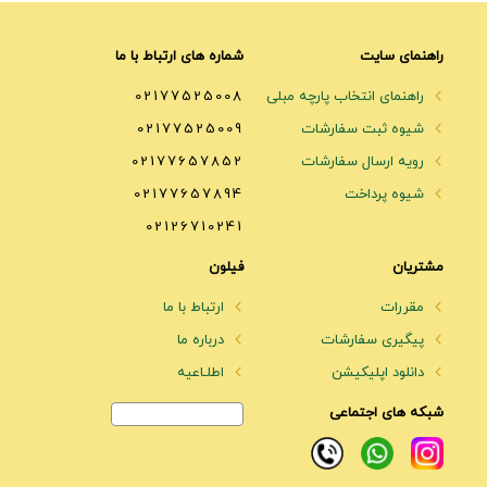
راهنمای سایت
شماره های ارتباط با ما
راهنمای انتخاب پارچه مبلی
02177525008
شیوه ثبت سفارشات
02177525009
رویه ارسال سفارشات
02177657852
شیوه پرداخت
02177657894
02126710241
مشتریان
فیلون
مقررات
ارتباط با ما
پیگیری سفارشات
درباره ما
دانلود اپلیکیشن
اطلـاعیه
شبکه های اجتماعی