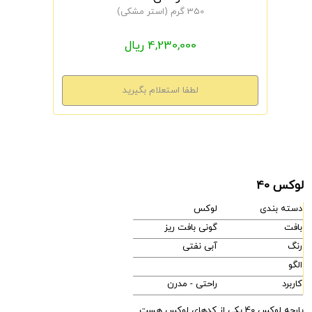
350 گرم (استر مشکی)
4,230,000 ریال
لوکس 40
دسته بندی
لوکس
بافت
گونی بافت ریز
رنگ
آبی نفتی
الگو
کاربرد
راحتی - مدرن
پارچه لوکس 40 یکی از کدهای لوکس هست.