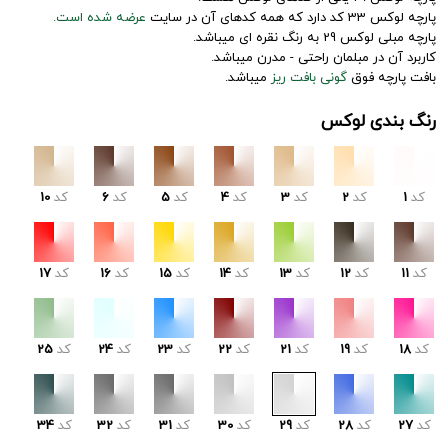
پارچه لوکس 33 کد دارد که همه کدهای آن در سایت
عرضه شده است.
پارچه مبلی لوکس 29 به رنگ نقره ای میباشد.
کاربرد آن در مبلمان راحتی - مدرن میباشد.
بافت پارچه فوق
گونی بافت ریز
میباشد.
رنگ بندی لوکس
کد
1
کد
2
کد
3
کد
4
کد
5
کد
6
کد
10
کد
11
کد
12
کد
13
کد
14
کد
15
کد
16
کد
17
کد
18
کد
19
کد
21
کد
22
کد
23
کد
24
کد
25
کد
27
کد
28
کد
29
کد
30
کد
31
کد
32
کد
34