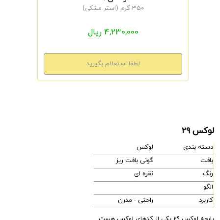
350 گرم (استر مشکی)
4,230,000 ریال
لوکس 29
دسته بندی
لوکس
بافت
گونی بافت ریز
رنگ
نقره ای
الگو
کاربرد
راحتی - مدرن
پارچه لوکس 29 یکی از کدهای لوکس هست.