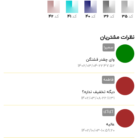
کد
35
کد
36
کد
40
کد
41
کد
42
نظرات مشتریان
سمیرا
وای چقدر قشنگن
1402/03/04-22:47:52
فاطمه
دیگه تخفیف نداره؟
1402/03/08-22:11:31
آکاآکا
عالیه
1402/10/03-10:59:20