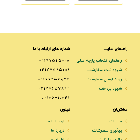
راهنمای سایت
شماره های ارتباط با ما
راهنمای انتخاب پارچه مبلی
02177525008
شیوه ثبت سفارشات
02177525009
رویه ارسال سفارشات
02177657852
شیوه پرداخت
02177657894
02126710241
مشتریان
فیلون
مقررات
ارتباط با ما
پیگیری سفارشات
درباره ما