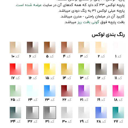
پارچه لوکس 33 کد دارد که همه کدهای آن در سایت
عرضه شده است.
پارچه مبلی لوکس 31 به رنگ دودی میباشد.
کاربرد آن در مبلمان راحتی - مدرن میباشد.
بافت پارچه فوق
گونی بافت ریز
میباشد.
رنگ بندی لوکس
کد
1
کد
2
کد
3
کد
4
کد
5
کد
6
کد
10
کد
11
کد
12
کد
13
کد
14
کد
15
کد
16
کد
17
کد
18
کد
19
کد
21
کد
22
کد
23
کد
24
کد
25
کد
27
کد
28
کد
29
کد
30
کد
31
کد
32
کد
34