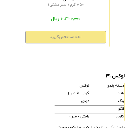
350 گرم (استر مشکی)
4,230,000 ریال
لوکس 31
دسته بندی
لوکس
بافت
گونی بافت ریز
رنگ
دودی
الگو
کاربرد
راحتی - مدرن
پارچه لوکس 31 یکی از کدهای لوکس هست.