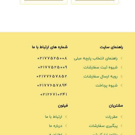
راهنمای سایت
شماره های ارتباط با ما
راهنمای انتخاب پارچه مبلی
02177525008
شیوه ثبت سفارشات
02177525009
رویه ارسال سفارشات
02177657852
شیوه پرداخت
02177657894
02126710241
مشتریان
فیلون
مقررات
ارتباط با ما
پیگیری سفارشات
درباره ما