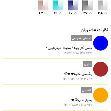
کد
35
کد
36
کد
40
کد
41
کد
42
نظرات مشتریان
احسان شجاعی
جنس کار چیه؟ محبت میفرمایین؟
1402/02/08-14:07:43
متین
رنگبندی عالیه❤️❤️🤩
1402/03/28-13:37:17
قاسمی
بسیار عالی😍❤️
1402/08/30-10:56:20