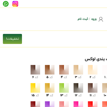
ورود
/
ثبت نام
 بندی لوکس
1
کد
2
کد
3
کد
4
کد
5
کد
6
10
کد
11
کد
12
کد
13
کد
14
کد
15