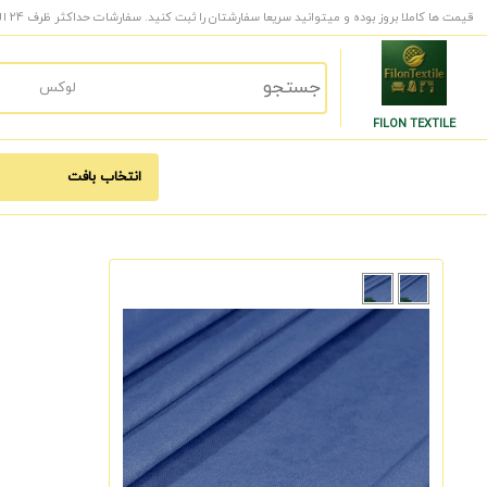
قیمت ها کاملا بروز بوده و میتوانید سریعا سفارشتان را ثبت کنید. سفارشات حداکثر ظرف 24 الی 48 ساعت کاری به دست شما میرسد.
FILON TEXTILE