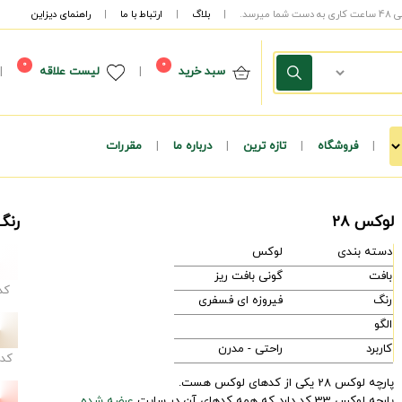
|
بلاگ
|
ارتباط با ما
|
راهنمای دیزاین
0
0
سبد خرید
|
لیست علاقه
|
|
فروشگاه
|
تازه ترین
|
درباره ما
|
مقررات
لوکس 28
رنگ
دسته بندی
لوکس
بافت
گونی بافت ریز
کد
رنگ
فیروزه ای فسفری
الگو
کاربرد
راحتی - مدرن
کد
پارچه لوکس 28 یکی از کدهای لوکس هست.
پارچه لوکس 33 کد دارد که همه کدهای آن در سایت
عرضه شده