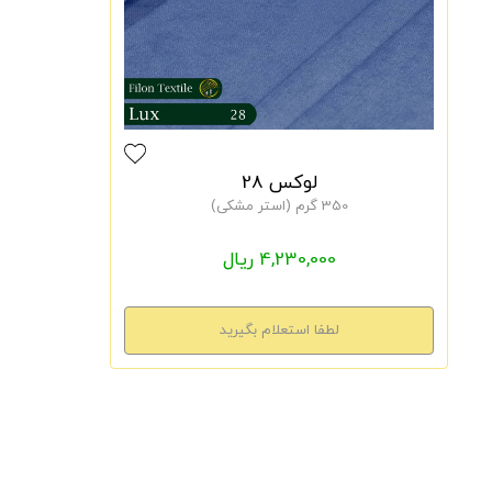
لوکس 28
350 گرم (استر مشکی)
4,230,000 ریال