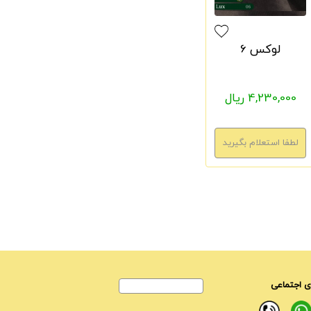
لوکس 6
4,230,000 ریال
 اجتماعی