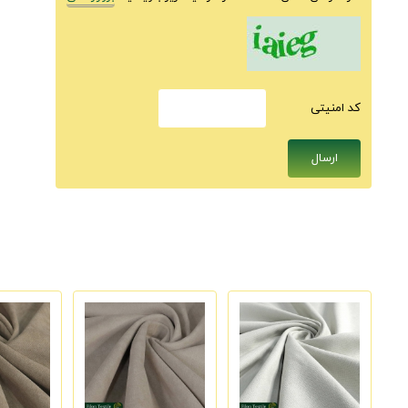
كد امنيتى