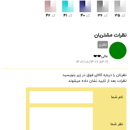
کد
35
کد
36
کد
40
کد
41
کد
42
نظرات مشتریان
نظری
عالی❤️❤️
1402/08/14-17:54:19
نظرتان را درباره کالای فوق در زیر بنویسید.
نظرات بعد از تایید نشان داده میشوند.
نام شما
نظر شما