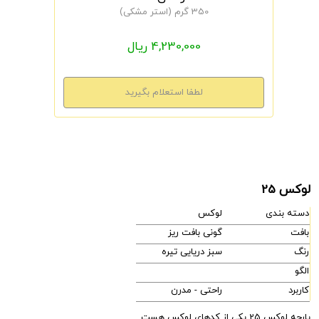
350 گرم (استر مشکی)
4,230,000 ریال
لوکس 25
دسته بندی
لوکس
بافت
گونی بافت ریز
رنگ
سبز دریایی تیره
الگو
کاربرد
راحتی - مدرن
پارچه لوکس 25 یکی از کدهای لوکس هست.