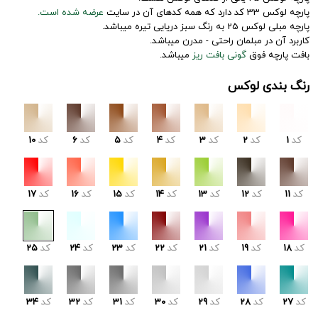
پارچه لوکس 33 کد دارد که همه کدهای آن در سایت
عرضه شده است.
پارچه مبلی لوکس 25 به رنگ سبز دریایی تیره میباشد.
کاربرد آن در مبلمان راحتی - مدرن میباشد.
بافت پارچه فوق
گونی بافت ریز
میباشد.
رنگ بندی لوکس
کد
1
کد
2
کد
3
کد
4
کد
5
کد
6
کد
10
کد
11
کد
12
کد
13
کد
14
کد
15
کد
16
کد
17
کد
18
کد
19
کد
21
کد
22
کد
23
کد
24
کد
25
کد
27
کد
28
کد
29
کد
30
کد
31
کد
32
کد
34