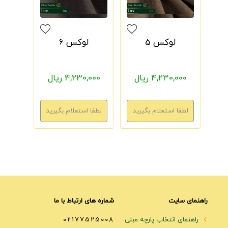
لوکس 5
لوکس 6
4,230,000 ریال
4,230,000 ریال
راهنمای سایت
شماره های ارتباط با ما
راهنمای انتخاب پارچه مبلی
02177525008