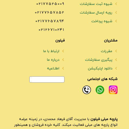
شیوه ثبت سفارشات
02177525009
رویه ارسال سفارشات
02177657852
شیوه پرداخت
02177657894
02126710241
مشتریان
فیلون
مقررات
ارتباط با ما
پیگیری سفارشات
درباره ما
دانلود اپلیکیشن
اطلـاعیه
شبکه های اجتماعی
پارچه مبلی فیلون
با مدیریت آقای فرهاد محمدی، در زمینه عرضه
انواع پارچه های مبلی فعالیت میکند. کلیه خرده فروشان و همینطور