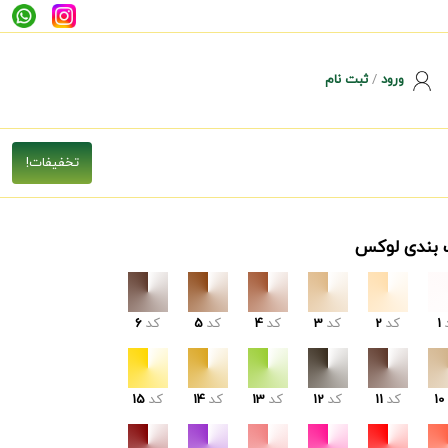
ورود
/
ثبت نام
 بندی لوکس
1
کد
2
کد
3
کد
4
کد
5
کد
6
10
کد
11
کد
12
کد
13
کد
14
کد
15