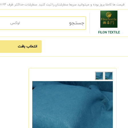
قیمت ها کاملا بروز بوده و میتوانید سریعا سفارشتان را ثبت کنید. سفارشات حداکثر ظرف 24 الی 48 ساعت کاری به دست شما میرسد.
FILON TEXTILE