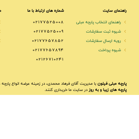
راهنمای سایت
شماره های ارتباط با ما
م
راهنمای انتخاب پارچه مبلی
02177525008
شیوه ثبت سفارشات
02177525009
رویه ارسال سفارشات
02177657852
شیوه پرداخت
02177657894
02126710241
پارچه مبلی فیلون
با مدیریت آقای فرهاد محمدی، در زمینه عرضه انواع پارچه ه
پارچه های زیبا و به روز
در سایت ما خریداری کنند.
در سایت فیلون
پارچه های مبلی متمایزی
وجود دارد. علاوه بر فروشگاه اینترن
شهرک صنعتی قرچک، خیابان اشتغال 3، پلاک 12
کلیه حقوق سایت محفوظ است.