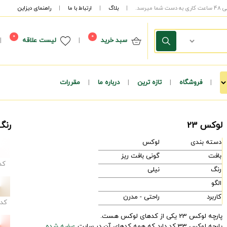
|
بلاگ
|
ارتباط با ما
|
راهنمای دیزاین
0
0
سبد خرید
|
لیست علاقه
|
|
فروشگاه
|
تازه ترین
|
درباره ما
|
مقررات
لوکس 23
رنگ
دسته بندی
لوکس
بافت
گونی بافت ریز
کد
رنگ
نیلی
الگو
کاربرد
راحتی - مدرن
کد
پارچه لوکس 23 یکی از کدهای لوکس هست.
پارچه لوکس 33 کد دارد که همه کدهای آن در سایت
عرضه شده