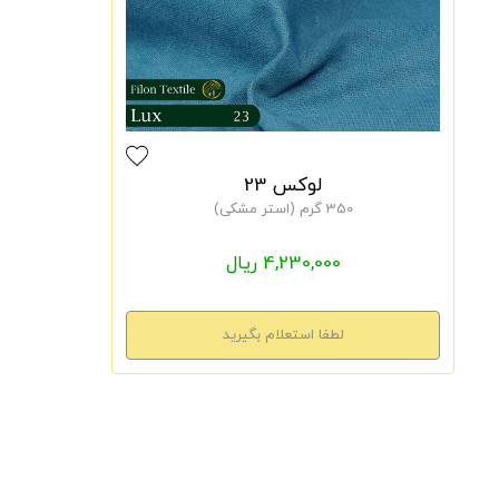
لوکس 23
350 گرم (استر مشکی)
4,230,000 ریال