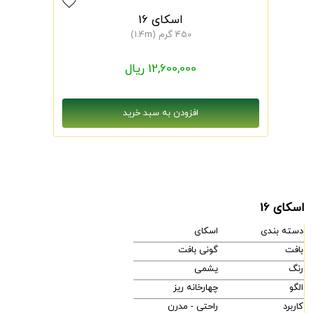
اسکای 16
450 گرم (1.4m)
12,600,000 ریال
اسکای 16
دسته بندی
اسکای
بافت
گونی بافت
رنگ
یشمی
الگو
چهارخانه ریز
کاربرد
راحتی - مدرن