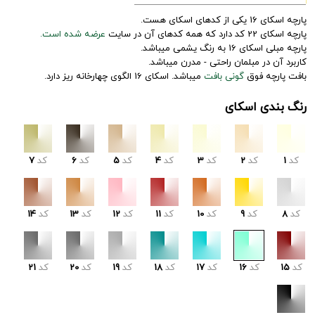
پارچه اسکای 16 یکی از کدهای اسکای هست.
پارچه اسکای 22 کد دارد که همه کدهای آن در سایت
عرضه شده است.
پارچه مبلی اسکای 16 به رنگ یشمی میباشد.
کاربرد آن در مبلمان راحتی - مدرن میباشد.
بافت پارچه فوق
گونی بافت
میباشد. اسکای 16 الگوی چهارخانه ریز دارد.
رنگ بندی اسکای
کد
1
کد
2
کد
3
کد
4
کد
5
کد
6
کد
7
کد
8
کد
9
کد
10
کد
11
کد
12
کد
13
کد
14
کد
15
کد
16
کد
17
کد
18
کد
19
کد
20
کد
21