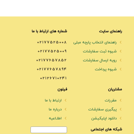
راهنمای سایت
شماره های ارتباط با ما
راهنمای انتخاب پارچه مبلی
02177525008
شیوه ثبت سفارشات
02177525009
رویه ارسال سفارشات
02177657852
شیوه پرداخت
02177657894
02126710241
مشتریان
فیلون
مقررات
ارتباط با ما
پیگیری سفارشات
درباره ما
دانلود اپلیکیشن
اطلـاعیه
شبکه های اجتماعی