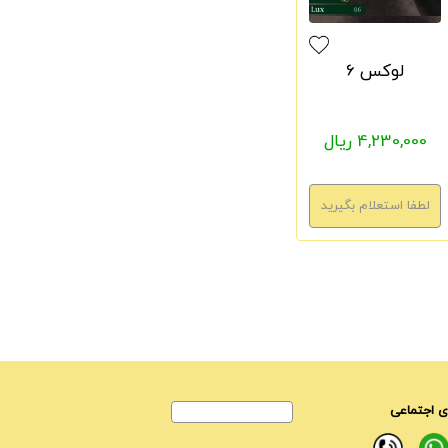
لوکس 6
4,230,000 ریال
 اجتماعی