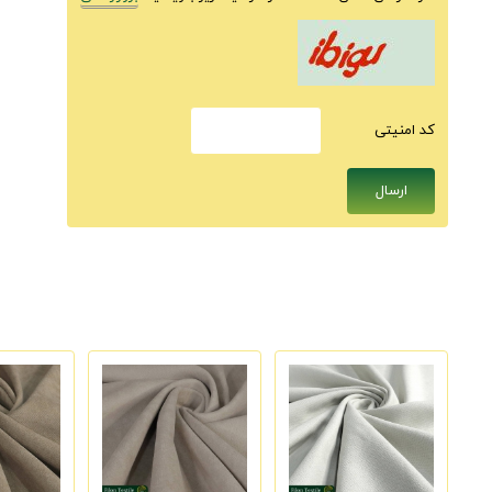
كد امنيتى