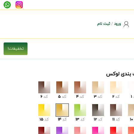
ورود
/
ثبت نام
 بندی لوکس
1
کد
2
کد
3
کد
4
کد
5
کد
6
10
کد
11
کد
12
کد
13
کد
14
کد
15