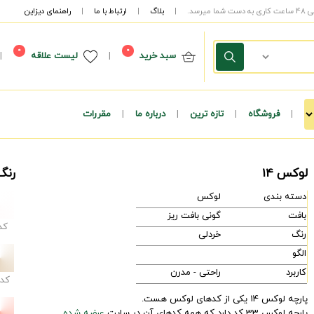
|
بلاگ
|
ارتباط با ما
|
راهنمای دیزاین
0
0
سبد خرید
|
لیست علاقه
|
|
فروشگاه
|
تازه ترین
|
درباره ما
|
مقررات
لوکس 14
رنگ
دسته بندی
لوکس
بافت
گونی بافت ریز
کد
رنگ
خردلی
الگو
کاربرد
راحتی - مدرن
کد
پارچه لوکس 14 یکی از کدهای لوکس هست.
پارچه لوکس 33 کد دارد که همه کدهای آن در سایت
عرضه شده