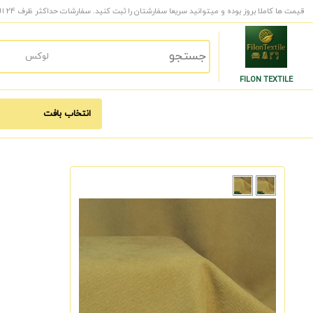
قیمت ها کاملا بروز بوده و میتوانید سریعا سفارشتان را ثبت کنید. سفارشات حداکثر ظرف 24 الی 48 ساعت کاری به دست شما میرسد.
FILON TEXTILE