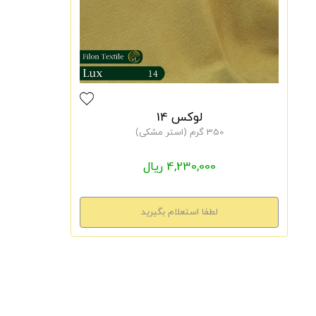
لوکس 14
350 گرم (استر مشکی)
4,230,000 ریال