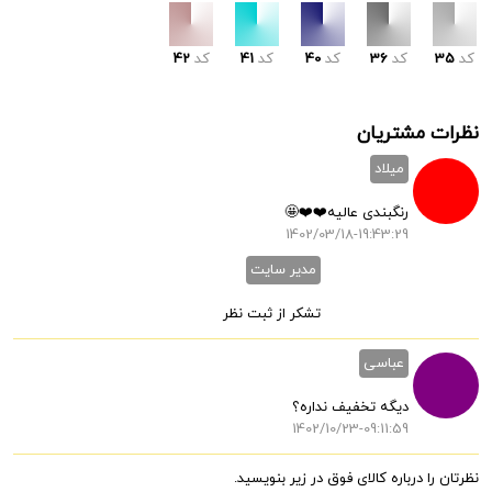
کد
35
کد
36
کد
40
کد
41
کد
42
نظرات مشتریان
میلاد
رنگبندی عالیه❤️❤️🤩
1402/03/18-19:43:29
مدیر سایت
تشکر از ثبت نظر
عباسی
دیگه تخفیف نداره؟
1402/10/23-09:11:59
نظرتان را درباره کالای فوق در زیر بنویسید.