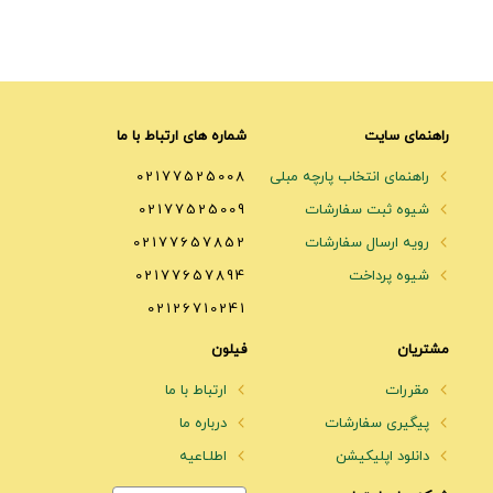
راهنمای سایت
شماره های ارتباط با ما
راهنمای انتخاب پارچه مبلی
02177525008
شیوه ثبت سفارشات
02177525009
رویه ارسال سفارشات
02177657852
شیوه پرداخت
02177657894
02126710241
مشتریان
فیلون
مقررات
ارتباط با ما
پیگیری سفارشات
درباره ما
دانلود اپلیکیشن
اطلـاعیه