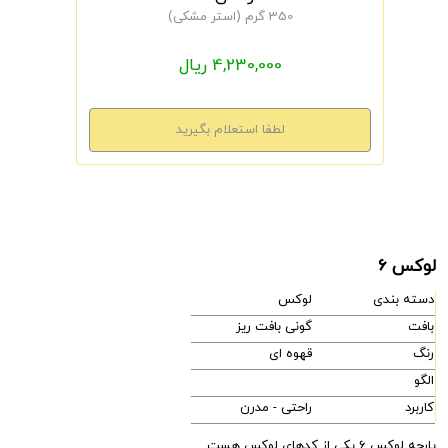
350 گرم (استر مشکی)
4,230,000 ریال
لوکس 6
دسته بندی
لوکس
بافت
گونی بافت ریز
رنگ
قهوه ای
الگو
کاربرد
راحتی - مدرن
پارچه لوکس 6 یکی از کدهای لوکس هست.