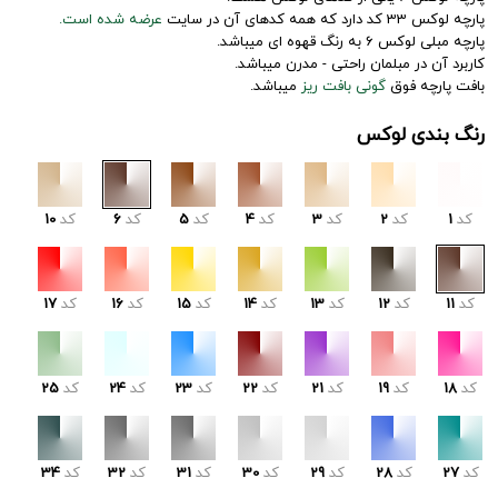
پارچه لوکس 33 کد دارد که همه کدهای آن در سایت
عرضه شده است.
پارچه مبلی لوکس 6 به رنگ قهوه ای میباشد.
کاربرد آن در مبلمان راحتی - مدرن میباشد.
بافت پارچه فوق
گونی بافت ریز
میباشد.
رنگ بندی لوکس
کد
1
کد
2
کد
3
کد
4
کد
5
کد
6
کد
10
کد
11
کد
12
کد
13
کد
14
کد
15
کد
16
کد
17
کد
18
کد
19
کد
21
کد
22
کد
23
کد
24
کد
25
کد
27
کد
28
کد
29
کد
30
کد
31
کد
32
کد
34