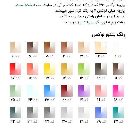
پارچه لوکس 33 کد دارد که همه کدهای آن در سایت
عرضه شده است.
پارچه مبلی لوکس 2 به رنگ کرم سیر میباشد.
کاربرد آن در مبلمان راحتی - مدرن میباشد.
بافت پارچه فوق
گونی بافت ریز
میباشد.
رنگ بندی لوکس
کد
1
کد
2
کد
3
کد
4
کد
5
کد
6
کد
10
کد
11
کد
12
کد
13
کد
14
کد
15
کد
16
کد
17
کد
18
کد
19
کد
21
کد
22
کد
23
کد
24
کد
25
کد
27
کد
28
کد
29
کد
30
کد
31
کد
32
کد
34