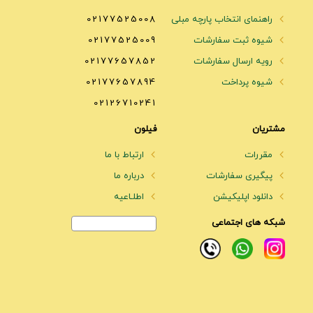
راهنمای انتخاب پارچه مبلی
02177525008
شیوه ثبت سفارشات
02177525009
رویه ارسال سفارشات
02177657852
شیوه پرداخت
02177657894
02126710241
مشتریان
فیلون
مقررات
ارتباط با ما
پیگیری سفارشات
درباره ما
دانلود اپلیکیشن
اطلـاعیه
شبکه های اجتماعی