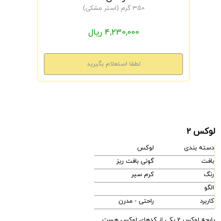
350 گرم (استر مشکی)
4,230,000 ریال
لوکس 2
دسته بندی
لوکس
بافت
گونی بافت ریز
رنگ
کرم سیر
الگو
کاربرد
راحتی - مدرن
پارچه لوکس 2 یکی از کدهای لوکس هست.