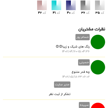
کد
35
کد
36
کد
40
کد
41
کد
42
نظرات مشتریان
حسام پور
رنگ های شیک و زیبا😍😍
1402/04/20-15:04:36
حسینی
چه قدر متنوع
1402/05/18-23:06:02
مدیر سایت
تشکر از ثبت نظر
سپیده