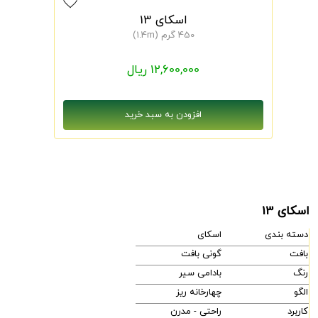
اسکای 13
450 گرم (1.4m)
12,600,000 ریال
اسکای 13
دسته بندی
اسکای
بافت
گونی بافت
رنگ
بادامی سیر
الگو
چهارخانه ریز
کاربرد
راحتی - مدرن