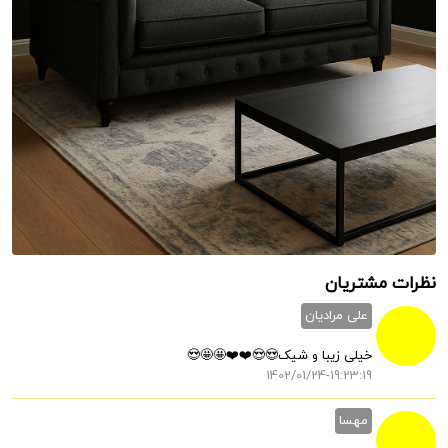
نظرات مشتریان
علی مرادیان
خیلی زیبا و شیک😍😍❤️❤️🤩🤩😍
1402/01/24-19:23:19
مهسا