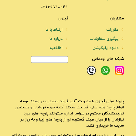
02126710241
مشتریان
فیلون
مقررات
ارتباط با ما
پیگیری سفارشات
درباره ما
دانلود اپلیکیشن
اطلـاعیه
شبکه های اجتماعی
پارچه مبلی فیلون
با مدیریت آقای فرهاد محمدی، در زمینه عرضه
انواع پارچه های مبلی فعالیت میکند. کلیه خرده فروشان و همینطور
تولیدکنندگان محترم در سراسر ایران، میتوانند پارچه های مورد
نیازشان را از میان طیف گسترده ای از
پارچه های زیبا و به روز
در
سایت ما خریداری کنند.
در سایت فیلون
پارچه های مبلی متمایزی
وجود دارد. علاوه بر فروشگاه