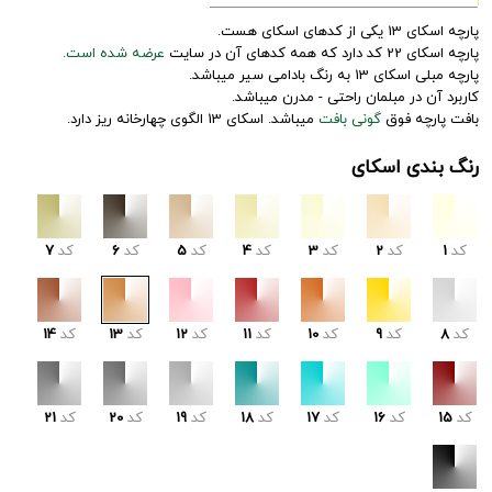
پارچه اسکای 13 یکی از کدهای اسکای هست.
پارچه اسکای 22 کد دارد که همه کدهای آن در سایت
عرضه شده است.
پارچه مبلی اسکای 13 به رنگ بادامی سیر میباشد.
کاربرد آن در مبلمان راحتی - مدرن میباشد.
بافت پارچه فوق
گونی بافت
میباشد. اسکای 13 الگوی چهارخانه ریز دارد.
رنگ بندی اسکای
کد
1
کد
2
کد
3
کد
4
کد
5
کد
6
کد
7
کد
8
کد
9
کد
10
کد
11
کد
12
کد
13
کد
14
کد
15
کد
16
کد
17
کد
18
کد
19
کد
20
کد
21