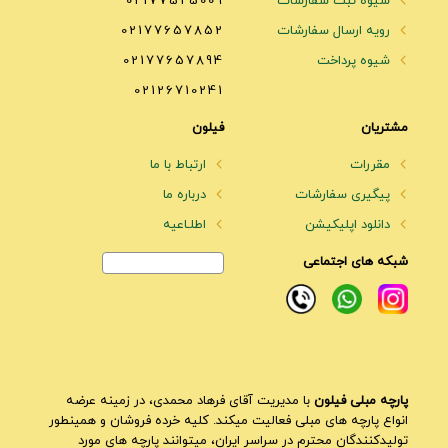
شیوه ثبت سفارشات
02177525009
رویه ارسال سفارشات
02177657852
شیوه پرداخت
02177657894
02126710241
مشتریان
فیلون
مقررات
ارتباط با ما
پیگیری سفارشات
درباره ما
دانلود اپلیکیشن
اطلـاعیه
شبکه های اجتماعی
پارچه مبلی فیلون
با مدیریت آقای فرهاد محمدی، در زمینه عرضه
انواع پارچه های مبلی فعالیت میکند. کلیه خرده فروشان و همینطور
تولیدکنندگان محترم در سراسر ایران، میتوانند پارچه های مورد