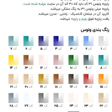
پارچه ونوس 31 کد دارد که 30 کد آن در سایت
عرضه شده است.
پارچه مبلی ونوس 31 به رنگ مشکی میباشد.
کاربرد آن در مبلمان کلـاسیک - راحتی - مدرن میباشد.
بافت پارچه فوق
چرم و پارچه
میباشد.
رنگ بندی ونوس
کد
1
کد
2
کد
3
کد
4
کد
5
کد
6
کد
7
کد
8
کد
9
کد
10
کد
11
کد
12
کد
13
کد
14
کد
15
کد
16
کد
17
کد
18
کد
19
کد
20
کد
21
کد
22
کد
23
کد
24
کد
25
کد
26
کد
27
کد
28