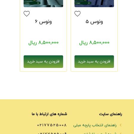
ونوس 5
ونوس 6
8,500,000 ریال
8,500,000 ریال
راهنمای سایت
شماره های ارتباط با ما
راهنمای انتخاب پارچه مبلی
02177525008