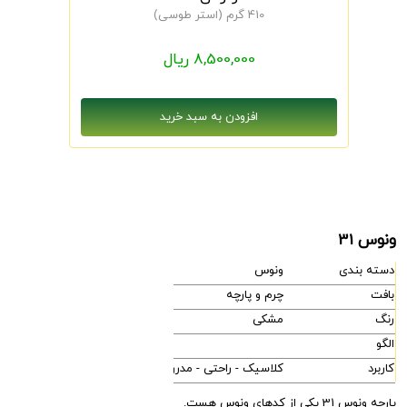
410 گرم (استر طوسی)
8,500,000 ریال
ونوس 31
دسته بندی
ونوس
بافت
چرم و پارچه
رنگ
مشکی
الگو
کاربرد
کلاسیک - راحتی - مدرن
پارچه ونوس 31 یکی از کدهای ونوس هست.